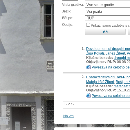
Vrsta gradiva:
Jezik:
Išči po:
Opcije:
Prikaži samo zadetke s 
1.
Development of drought mon
Žiga Kokalj
,
Janez Žibert
,
P
Ključne besede:
drought m
Objavljeno v RUP:
08.08.2
Povezava na celotno be
2.
Characteristics of Cold-Ring
Mateja Iršič Žibert
,
Boštjan 
Ključne besede:
meteosat 
Objavljeno v RUP:
15.10.2
Povezava na celotno be
1 - 2 / 2
Na vrh