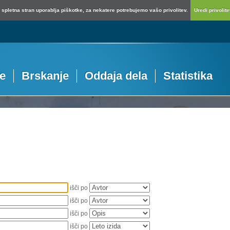
spletna stran uporablja piškotke, za nekatere potrebujemo vašo privolitev.
Uredi privolitev
je
Brskanje
Oddaja dela
Statistika
išči po
išči po
išči po
išči po