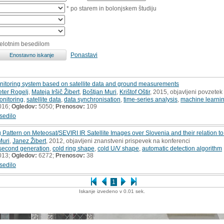
* po starem in bolonjskem študiju
celotnim besedilom
Ponastavi
itoring system based on satellite data and ground measurements
eter Rogelj
,
Mateja Iršič Žibert
,
Boštjan Muri
,
Krištof Oštir
, 2015, objavljeni povzete
onitoring
,
satellite data
,
data synchronisation
,
time-series analysis
,
machine learni
016;
Ogledov:
5050;
Prenosov:
109
sedilo
 Pattern on Meteosat/SEVIRI IR Satellite Images over Slovenia and their relation to 
Muri
,
Janez Žibert
, 2012, objavljeni znanstveni prispevek na konferenci
second generation
,
cold ring shape
,
cold U/V shape
,
automatic detection algorithm
013;
Ogledov:
6272;
Prenosov:
38
sedilo
1
Iskanje izvedeno v 0.01 sek.