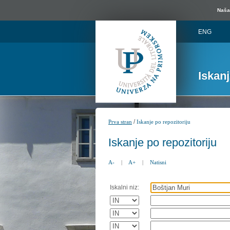
Naša 
ENG
Iskan
/
Prva stran
Iskanje po repozitoriju
Iskanje po repozitoriju
A-
|
A+
|
Natisni
Iskalni niz: