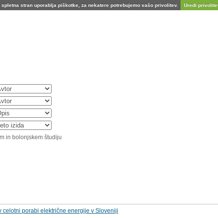
spletna stran uporablja piškotke, za nekatere potrebujemo vašo privolitev.
Uredi privolitev
m in bolonjskem študiju
 celotni porabi električne energije v Sloveniji