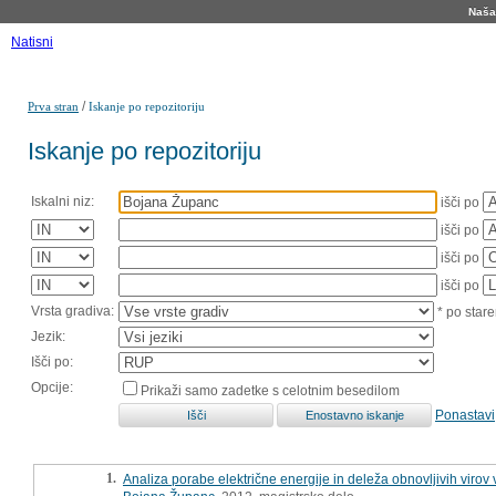
Naša 
Natisni
/
Prva stran
Iskanje po repozitoriju
Iskanje po repozitoriju
Iskalni niz:
išči po
išči po
išči po
išči po
Vrsta gradiva:
* po stare
Jezik:
Išči po:
Opcije:
Prikaži samo zadetke s celotnim besedilom
Ponastavi
1.
Analiza porabe električne energije in deleža obnovljivih virov v