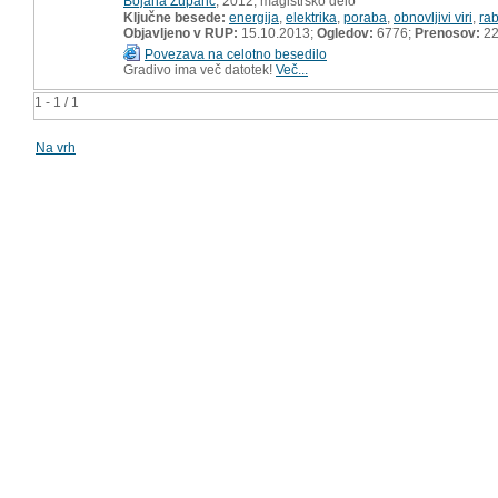
Bojana Županc
, 2012, magistrsko delo
Ključne besede:
energija
,
elektrika
,
poraba
,
obnovljivi viri
,
ra
Objavljeno v RUP:
15.10.2013;
Ogledov:
6776;
Prenosov:
22
Povezava na celotno besedilo
Gradivo ima več datotek!
Več...
1 - 1 / 1
Na vrh