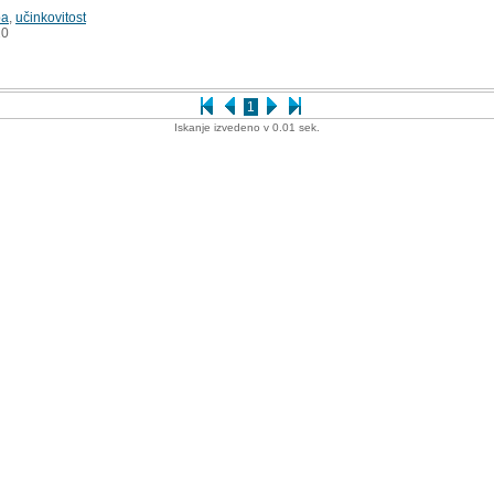
ba
,
učinkovitost
0
1
Iskanje izvedeno v 0.01 sek.