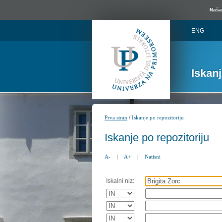
Naša 
ENG
Iskan
/
Prva stran
Iskanje po repozitoriju
Iskanje po repozitoriju
A-
|
A+
|
Natisni
Iskalni niz: