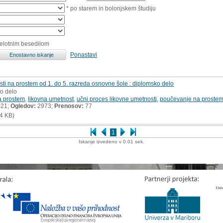
* po starem in bolonjskem študiju
celotnim besedilom
Ponastavi
ti na prostem od 1. do 5. razreda osnovne šole : diplomsko delo
ko delo
a prostem
,
likovna umetnost
,
učni proces likovne umetnosti
,
poučevanje na proste
021;
Ogledov:
2973;
Prenosov:
77
4 KB)
1
Iskanje izvedeno v 0.01 sek.