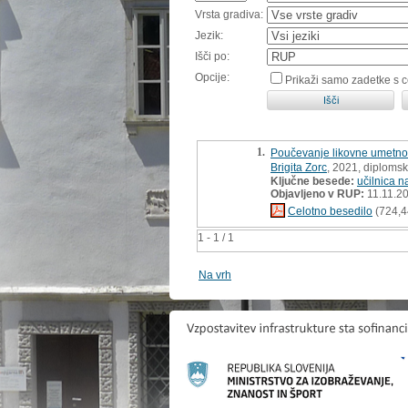
Vrsta gradiva:
Jezik:
Išči po:
Opcije:
Prikaži samo zadetke s 
1.
Poučevanje likovne umetnos
Brigita Zorc
, 2021, diploms
Ključne besede:
učilnica n
Objavljeno v RUP:
11.11.2
Celotno besedilo
(724,4
1 - 1 / 1
Na vrh