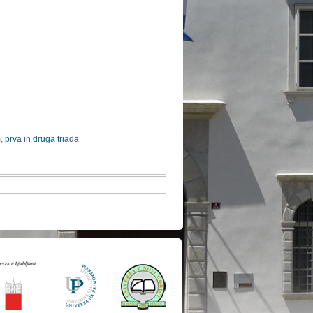
m
,
prva in druga triada