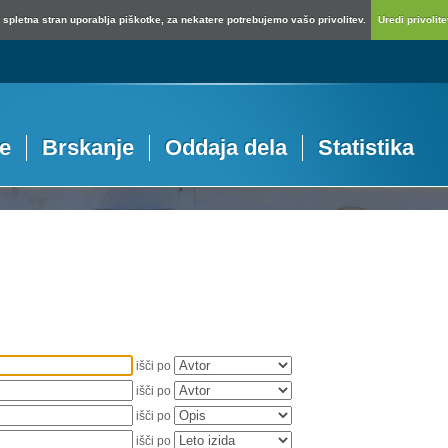
spletna stran uporablja piškotke, za nekatere potrebujemo vašo privolitev.
Uredi privolitev
je
Brskanje
Oddaja dela
Statistika
išči po
išči po
išči po
išči po