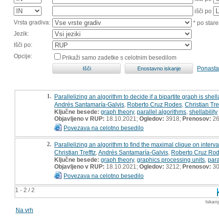
išči po
Vrsta gradiva:
* po stare
Jezik:
Išči po:
Opcije:
Prikaži samo zadetke s celotnim besedilom
Ponasta
1.
Parallelizing an algorithm to decide if a bipartite graph is shel
Andrés Santamaría-Galvis
,
Roberto Cruz Rodes
,
Christian Tref
Ključne besede:
graph theory
,
parallel algorithms
,
shellability
Objavljeno v RUP:
18.10.2021;
Ogledov:
3918;
Prenosov:
2
Povezava na celotno besedilo
2.
Parallelizing an algorithm to find the maximal clique on interv
Christian Trefftz
,
Andrés Santamaría-Galvis
,
Roberto Cruz Ro
Ključne besede:
graph theory
,
graphics processing units
,
para
Objavljeno v RUP:
18.10.2021;
Ogledov:
3212;
Prenosov:
3
Povezava na celotno besedilo
1 - 2 / 2
Iskan
Na vrh