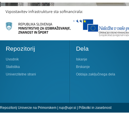
Repozitorij
Dela
Uvodnik
Iskanje
Statistika
Brskanje
Univerzitetne strani
Oddaja zaključnega dela
Repozitorij Univerze na Primorskem |
rup@upr.si
|
Piškotki in zasebnost