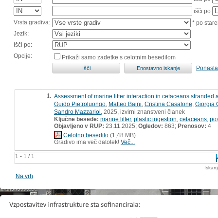
išči po
Vrsta gradiva:
* po stare
Jezik:
Išči po:
Opcije:
Prikaži samo zadetke s celotnim besedilom
Ponasta
1.
Assessment of marine litter interaction in cetaceans stranded a
Guido Pietroluongo
,
Matteo Baini
,
Cristina Casalone
,
Giorgia 
Sandro Mazzariol
, 2025, izvirni znanstveni članek
Ključne besede:
marine litter
,
plastic ingestion
,
cetaceans
,
po
Objavljeno v RUP:
23.11.2025;
Ogledov:
863;
Prenosov:
4
Celotno besedilo
(1,48 MB)
Gradivo ima več datotek!
Več...
1 - 1 / 1
Iskan
Na vrh