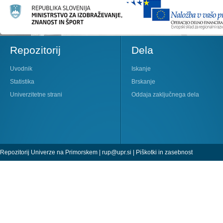
Repozitorij
Dela
Uvodnik
Iskanje
Statistika
Brskanje
Univerzitetne strani
Oddaja zaključnega dela
Repozitorij Univerze na Primorskem |
rup@upr.si
|
Piškotki in zasebnost