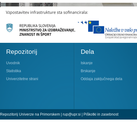
Repozitorij
Dela
Uvodnik
Iskanje
Statistika
Brskanje
Univerzitetne strani
Oddaja zaključnega dela
Repozitorij Univerze na Primorskem |
rup@upr.si
|
Piškotki in zasebnost