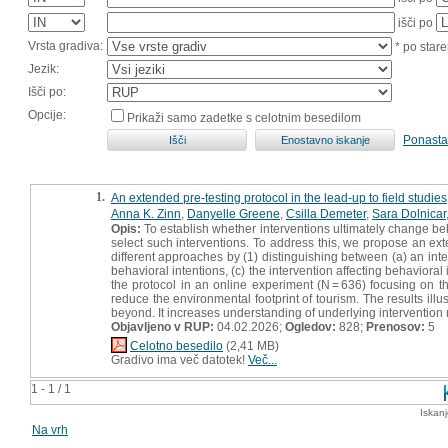
išči po
Vrsta gradiva:
* po stare
Jezik:
Išči po:
Opcije:
Prikaži samo zadetke s celotnim besedilom
Ponasta
1.
An extended pre-testing protocol in the lead-up to field studies
Anna K. Zinn
,
Danyelle Greene
,
Csilla Demeter
,
Sara Dolnicar
Opis:
To establish whether interventions ultimately change beha
select such interventions. To address this, we propose an ext
different approaches by (1) distinguishing between (a) an inter
behavioral intentions, (c) the intervention affecting behavioral
the protocol in an online experiment (N = 636) focusing on 
reduce the environmental footprint of tourism. The results illu
beyond. It increases understanding of underlying intervention 
Objavljeno v RUP:
04.02.2026;
Ogledov:
828;
Prenosov:
5
Celotno besedilo
(2,41 MB)
Gradivo ima več datotek!
Več...
1 - 1 / 1
Iskan
Na vrh