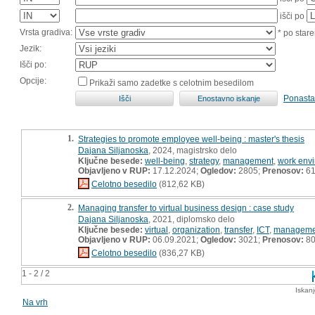
išči po
Vrsta gradiva:
* po stare
Jezik:
Išči po:
Opcije:
Prikaži samo zadetke s celotnim besedilom
Ponasta
1.
Strategies to promote employee well-being : master's thesis
Dajana Siljanoska
, 2024, magistrsko delo
Ključne besede:
well-being
,
strategy
,
management
,
work env
Objavljeno v RUP:
17.12.2024;
Ogledov:
2805;
Prenosov:
6
Celotno besedilo
(812,62 KB)
2.
Managing transfer to virtual business design : case study
Dajana Siljanoska
, 2021, diplomsko delo
Ključne besede:
virtual
,
organization
,
transfer
,
ICT
,
manageme
Objavljeno v RUP:
06.09.2021;
Ogledov:
3021;
Prenosov:
8
Celotno besedilo
(836,27 KB)
1 - 2 / 2
Iskan
Na vrh