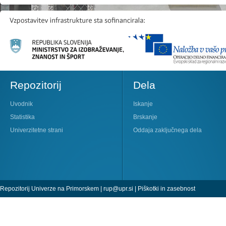
Repozitorij
Dela
Uvodnik
Iskanje
Statistika
Brskanje
Univerzitetne strani
Oddaja zaključnega dela
Repozitorij Univerze na Primorskem |
rup@upr.si
|
Piškotki in zasebnost