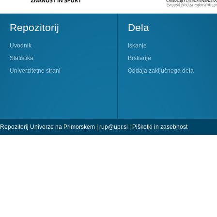
Repozitorij
Dela
Uvodnik
Iskanje
Statistika
Brskanje
Univerzitetne strani
Oddaja zaključnega dela
Repozitorij Univerze na Primorskem |
rup@upr.si
|
Piškotki in zasebnost