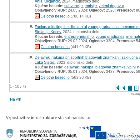
Anja Kocjančič
, 2024, magistrsko delo
Ključne besede:
subvencije
,
emisije
,
zeleni dogovor
Objavljeno v RUP:
24.05.2024;
Ogledov:
2526;
Prenosov:
8
Celotno besedilo
(780,14 KB)
9.
Factors affecting the dicision of young graduates to become en
Stefanija Kocev
, 2024, diplomsko delo
Ključne besede:
entrepreneurship
,
young graduates
,
internat
Objavljeno v RUP:
29.02.2024;
Ogledov:
3304;
Prenosov:
5
Celotno besedilo
(441,99 KB)
10.
Dejavniki nakupa pri športnih blagovnih znamkah : zaključna 
Luka Stegić
, 2023, diplomsko delo
Ključne besede:
dejavniki nakupa
,
blagovna znamka
,
vplivi 
Objavljeno v RUP:
05.01.2024;
Ogledov:
3433;
Prenosov:
5
Celotno besedilo
(563,30 KB)
1 - 10 / 73
1
2
Iskan
Na vrh