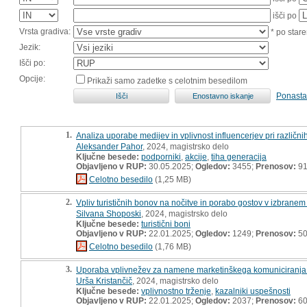
išči po
Vrsta gradiva:
* po stare
Jezik:
Išči po:
Opcije:
Prikaži samo zadetke s celotnim besedilom
Ponasta
1.
Analiza uporabe medijev in vplivnost influencerjev pri različni
Aleksander Pahor
, 2024, magistrsko delo
Ključne besede:
podporniki
,
akcije
,
tiha generacija
Objavljeno v RUP:
30.05.2025;
Ogledov:
3455;
Prenosov:
9
Celotno besedilo
(1,25 MB)
2.
Vpliv turističnih bonov na nočitve in porabo gostov v izbrane
Silvana Shoposki
, 2024, magistrsko delo
Ključne besede:
turistični boni
Objavljeno v RUP:
22.01.2025;
Ogledov:
1249;
Prenosov:
5
Celotno besedilo
(1,76 MB)
3.
Uporaba vplivnežev za namene marketinškega komuniciranja 
Urša Kristančič
, 2024, magistrsko delo
Ključne besede:
vplivnostno trženje
,
kazalniki uspešnosti
Objavljeno v RUP:
22.01.2025;
Ogledov:
2037;
Prenosov:
6