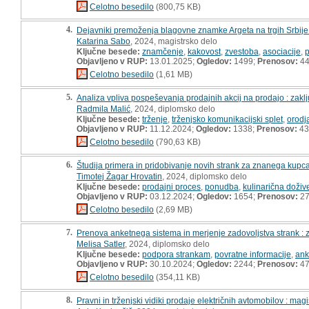
Celotno besedilo
(800,75 KB)
4.
Dejavniki premoženja blagovne znamke Argeta na trgih Srbije 
Katarina Sabo
, 2024, magistrsko delo
Ključne besede:
znamčenje
,
kakovost
,
zvestoba
,
asociacije
,
Objavljeno v RUP:
13.01.2025;
Ogledov:
1499;
Prenosov:
4
Celotno besedilo
(1,61 MB)
5.
Analiza vpliva pospeševanja prodajnih akcij na prodajo : zakl
Radmila Malić
, 2024, diplomsko delo
Ključne besede:
trženje
,
trženjsko komunikacijski splet
,
orodj
Objavljeno v RUP:
11.12.2024;
Ogledov:
1338;
Prenosov:
43
Celotno besedilo
(790,63 KB)
6.
Študija primera in pridobivanje novih strank za znanega kupca
Timotej Žagar Hrovatin
, 2024, diplomsko delo
Ključne besede:
prodajni proces
,
ponudba
,
kulinarična dožive
Objavljeno v RUP:
03.12.2024;
Ogledov:
1654;
Prenosov:
2
Celotno besedilo
(2,69 MB)
7.
Prenova anketnega sistema in merjenje zadovoljstva strank : 
Melisa Satler
, 2024, diplomsko delo
Ključne besede:
podpora strankam
,
povratne informacije
,
ank
Objavljeno v RUP:
30.10.2024;
Ogledov:
2244;
Prenosov:
4
Celotno besedilo
(354,11 KB)
8.
Pravni in trženjski vidiki prodaje električnih avtomobilov : mag