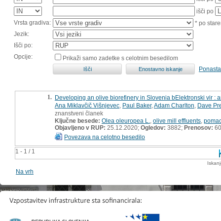
išči po
Vrsta gradiva:
* po stare
Jezik:
Išči po:
Opcije:
Prikaži samo zadetke s celotnim besedilom
Ponasta
1.
Developing an olive biorefinery in Slovenia bElektronski vir 
Ana Miklavčič Višnjevec
,
Paul Baker
,
Adam Charlton
,
Dave Pre
znanstveni članek
Ključne besede:
Olea oleuropea L.
,
olive mill effluents
,
poma
Objavljeno v RUP:
25.12.2020;
Ogledov:
3882;
Prenosov:
6
Povezava na celotno besedilo
1 - 1 / 1
Iskan
Na vrh