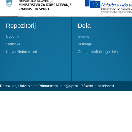
Repozitorij
Dela
Uvodnik
Iskanje
Statistika
Brskanje
Univerzitetne strani
Oddaja zaključnega dela
Repozitorij Univerze na Primorskem |
rup@upr.si
|
Piškotki in zasebnost