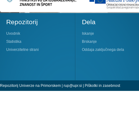
Repozitorij
Dela
Uvodnik
Iskanje
Statistika
Brskanje
Univerzitetne strani
Oddaja zaključnega dela
Repozitorij Univerze na Primorskem |
rup@upr.si
|
Piškotki in zasebnost