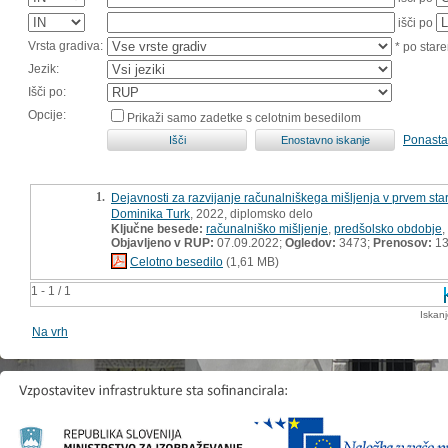
išči po
Vrsta gradiva:
* po stare
Jezik:
Išči po:
Opcije:
Prikaži samo zadetke s celotnim besedilom
Ponasta
1.
Dejavnosti za razvijanje računalniškega mišljenja v prvem st
Dominika Turk
, 2022, diplomsko delo
Ključne besede:
računalniško mišljenje
,
predšolsko obdobje
,
Objavljeno v RUP:
07.09.2022;
Ogledov:
3473;
Prenosov:
13
Celotno besedilo
(1,61 MB)
1 - 1 / 1
Iskan
Na vrh