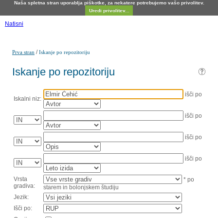
Naša spletna stran uporablja piškotke, za nekatere potrebujemo vašo privolitev.
Uredi privolitev...
Natisni
/
Prva stran
Iskanje po repozitoriju
Iskanje po repozitoriju
išči po
Iskalni niz:
išči po
išči po
išči po
Vrsta
* po
gradiva:
starem in bolonjskem študiju
Jezik:
Išči po: