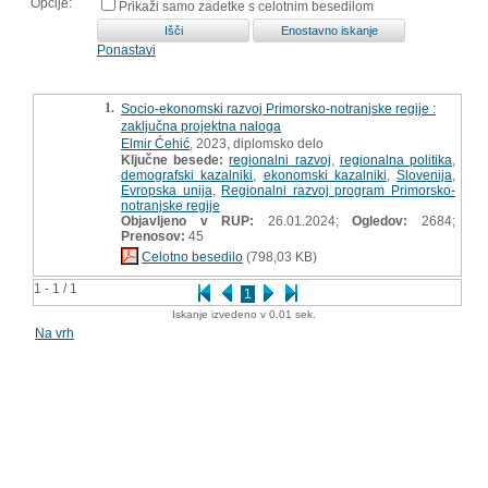
Opcije:
Prikaži samo zadetke s celotnim besedilom
Ponastavi
1.
Socio-ekonomski razvoj Primorsko-notranjske regije :
zaključna projektna naloga
Elmir Ćehić
, 2023, diplomsko delo
Ključne besede:
regionalni razvoj
,
regionalna politika
,
demografski kazalniki
,
ekonomski kazalniki
,
Slovenija
,
Evropska unija
,
Regionalni razvoj program Primorsko-
notranjske regije
Objavljeno v RUP:
26.01.2024;
Ogledov:
2684;
Prenosov:
45
Celotno besedilo
(798,03 KB)
1 - 1 / 1
1
Iskanje izvedeno v 0.01 sek.
Na vrh