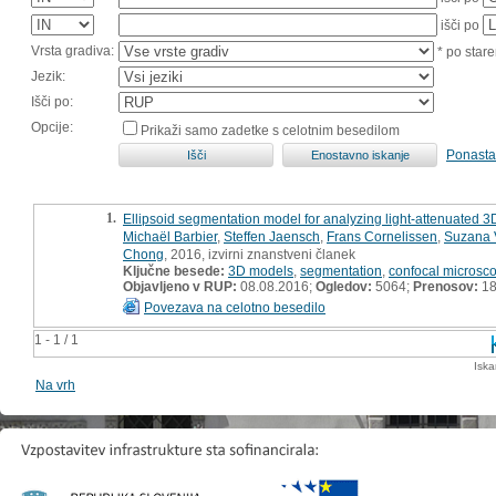
išči po
Vrsta gradiva:
* po stare
Jezik:
Išči po:
Opcije:
Prikaži samo zadetke s celotnim besedilom
Ponasta
1.
Ellipsoid segmentation model for analyzing light-attenuated 3D
Michaël Barbier
,
Steffen Jaensch
,
Frans Cornelissen
,
Suzana 
Chong
, 2016, izvirni znanstveni članek
Ključne besede:
3D models
,
segmentation
,
confocal microsc
Objavljeno v RUP:
08.08.2016;
Ogledov:
5064;
Prenosov:
18
Povezava na celotno besedilo
1 - 1 / 1
Iska
Na vrh