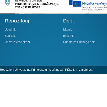
Repozitorij
Dela
Uvodnik
Iskanje
Statistika
Brskanje
Univerzitetne strani
Oddaja zaključnega dela
Repozitorij Univerze na Primorskem |
rup@upr.si
|
Piškotki in zasebnost