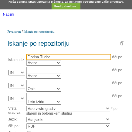
Naša spletna stran uporablja piškotke, za nekatere potrebujemo vašo privolitev.
Uredi privolitev...
Natisni
/
Prva stran
Iskanje po repozitoriju
Iskanje po repozitoriju
išči po
Iskalni niz:
išči po
išči po
išči po
Vrsta
* po
gradiva:
starem in bolonjskem študiju
Jezik:
Išči po: