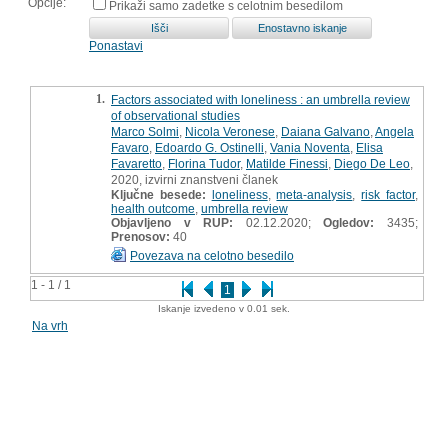
Opcije:
Prikaži samo zadetke s celotnim besedilom
Ponastavi
1.
Factors associated with loneliness : an umbrella review
of observational studies
Marco Solmi
,
Nicola Veronese
,
Daiana Galvano
,
Angela
Favaro
,
Edoardo G. Ostinelli
,
Vania Noventa
,
Elisa
Favaretto
,
Florina Tudor
,
Matilde Finessi
,
Diego De Leo
,
2020, izvirni znanstveni članek
Ključne besede:
loneliness
,
meta-analysis
,
risk factor
,
health outcome
,
umbrella review
Objavljeno v RUP:
02.12.2020;
Ogledov:
3435;
Prenosov:
40
Povezava na celotno besedilo
1 - 1 / 1
1
Iskanje izvedeno v 0.01 sek.
Na vrh