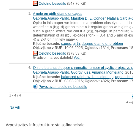
Celotno besedilo
(547,76 KB)
3.
A note on girth-diameter cages
Gabriela Araujo-Pardo
,
Marston D. E. Conder
,
Natalia García-
Opis:
In this paper we introduce a problem closely related t
we define a (k; g, d)-graph to be a k-regular graph with girth g
such a graph exists, we call it a (k; g, d)-cage. In particular, 
determination of all (k; 5, 4)-cages for k = 3, 4 and 5 and of 
4) ≤ 2k² for infinitely many k.
Ključne besede:
cages
,
girth
,
degree-diameter problem
Objavljeno v RUP:
10.06.2025;
Ogledov:
1314;
Prenosov:
1
Celotno besedilo
(378,53 KB)
Gradivo ima več datotek!
Več...
4.
On the balanced upper chromatic number of cyclic projective 
Gabriela Araujo-Pardo
,
György Kiss
,
Amanda Montejano
, 2015
Ključne besede:
balanced rainbow-free colorings
,
upper chro
Objavljeno v RUP:
08.08.2016;
Ogledov:
4826;
Prenosov:
17
Povezava na celotno besedilo
1 - 4 / 4
Iskan
Na vrh