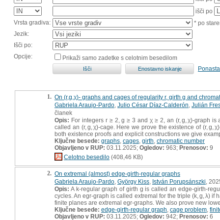
išči po
Vrsta gradiva:
* po stare
Jezik:
Išči po:
Opcije:
Prikaži samo zadetke s celotnim besedilom
Ponasta
1.
On (r,g,χ)- graphs and cages of regularity r, girth g and chrom
Gabriela Araujo-Pardo
,
Julio César Díaz-Calderón
,
Julián Fre
članek
Opis:
For integers r ≥ 2, g ≥ 3 and χ ≥ 2, an (r, g, χ)-graph 
called an (r, g, χ)-cage. Here we prove the existence of (r, g,
both existence proofs and explicit constructions we give examples 
Ključne besede:
graphs
,
cages
,
girth
,
chromatic number
Objavljeno v RUP:
03.11.2025;
Ogledov:
963;
Prenosov:
9
Celotno besedilo
(408,46 KB)
2.
On extremal (almost) edge-girth-regular graphs
Gabriela Araujo-Pardo
,
György Kiss
,
István Porupsánszki
, 202
Opis:
A k-regular graph of girth g is called an edge-girth-regul
cycles. An egr-graph is called extremal for the triple (k, g, λ)
finite planes are extremal egr-graphs. We also prove new lowe
Ključne besede:
edge-girth-regular graph
,
cage problem
,
fini
Objavljeno v RUP:
03.11.2025;
Ogledov:
942;
Prenosov:
6