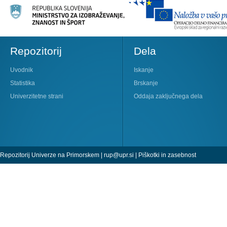
Repozitorij
Dela
Uvodnik
Iskanje
Statistika
Brskanje
Univerzitetne strani
Oddaja zaključnega dela
Repozitorij Univerze na Primorskem |
rup@upr.si
|
Piškotki in zasebnost