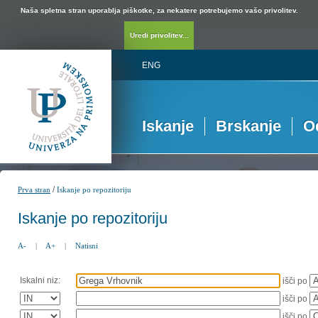
Naša spletna stran uporablja piškotke, za nekatere potrebujemo vašo privolitev.
Uredi privolitev...
ENG
Iskanje
Brskanje
O
/
Prva stran
Iskanje po repozitoriju
Iskanje po repozitoriju
A-
|
A+
|
Natisni
Iskalni niz:
išči po
išči po
išči po