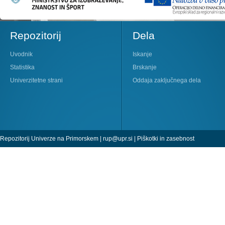
Repozitorij
Dela
Uvodnik
Iskanje
Statistika
Brskanje
Univerzitetne strani
Oddaja zaključnega dela
Repozitorij Univerze na Primorskem |
rup@upr.si
|
Piškotki in zasebnost