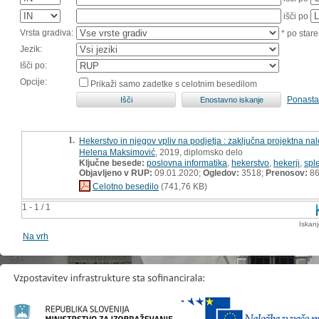
išči po
Vrsta gradiva:
* po stare
Jezik:
Išči po:
Opcije:
Prikaži samo zadetke s celotnim besedilom
Ponasta
1.
Hekerstvo in njegov vpliv na podjetja : zaključna projektna na
Helena Maksimović
, 2019, diplomsko delo
Ključne besede:
poslovna informatika
,
hekerstvo
,
hekerji
,
sple
Objavljeno v RUP:
09.01.2020;
Ogledov:
3518;
Prenosov:
8
Celotno besedilo
(741,76 KB)
1 - 1 / 1
Iskan
Na vrh