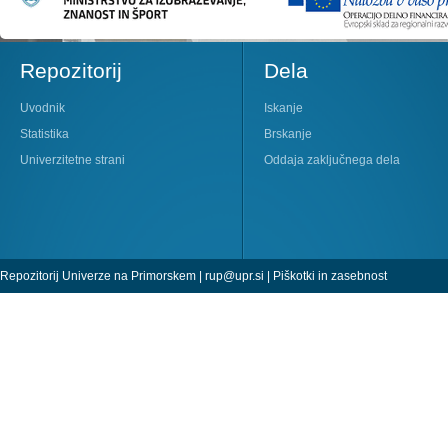
Repozitorij
Dela
Uvodnik
Iskanje
Statistika
Brskanje
Univerzitetne strani
Oddaja zaključnega dela
Repozitorij Univerze na Primorskem |
rup@upr.si
|
Piškotki in zasebnost