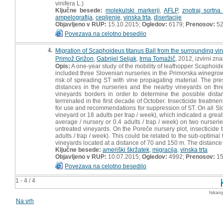
vinifera L.)
Ključne besede:
molekulski markerji
,
AFLP
,
znotraj sortna 
ampelografija
,
cepljenje
,
vinska trta
,
disertacije
Objavljeno v RUP:
15.10.2015;
Ogledov:
6179;
Prenosov:
5
Povezava na celotno besedilo
4.
Migration of Scaphoideus titanus Ball from the surrounding vin
Primož Grižon
,
Gabrijel Seljak
,
Irma Tomažič
, 2012, izvirni zn
Opis:
A one-year study of the mobility of leafhopper Scaphoid
included three Slovenian nurseries in the Primorska winegrow
risk of spreading ST with vine propagating material. The pr
distances in the nurseries and the nearby vineyards on three
vineyards borders in order to determine the possible dista
terminated in the first decade of October. Insecticide treatme
for use and recommendations for suppression of ST. On all Slov
vineyard or 18 adults per trap / week), which indicated a great
average / nursery or 0.4 adults / trap / week) on two nurser
untreated vineyards. On the Poreče nursery plot, insecticide t
adults / trap / week). This could be related to the sub-optimal 
vineyards located at a distance of 70 and 150 m. The distance 
Ključne besede:
ameriški škržatek
,
migracija
,
vinska trta
Objavljeno v RUP:
10.07.2015;
Ogledov:
4992;
Prenosov:
15
Povezava na celotno besedilo
1 - 4 / 4
Iskan
Na vrh