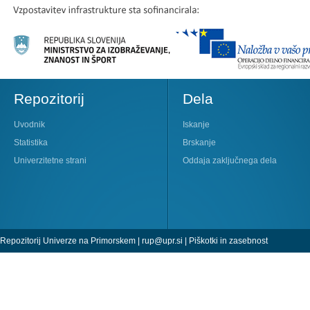
Repozitorij
Dela
Uvodnik
Iskanje
Statistika
Brskanje
Univerzitetne strani
Oddaja zaključnega dela
Repozitorij Univerze na Primorskem |
rup@upr.si
|
Piškotki in zasebnost