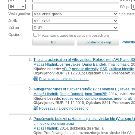
išči po
Vrsta gradiva:
* po stare
Jezik:
Išči po:
Opcije:
Prikaži samo zadetke s celotnim besedilom
Ponasta
1.
The characterisation of Vitis vinifera 'Refošk' with AFLP and
Matjaž Hladnik
,
Jernej Jakše
,
Dunja Bandelj
,
Irma Tomažič
, 2
Ključne besede:
AFLP
,
genetic diversity
,
SSR
,
cultivar identity
Objavljeno v RUP:
21.12.2015;
Ogledov:
6777;
Prenosov:
39
Povezava na celotno besedilo
2.
Autografted vines of cultivar 'Refošk' (Vitis vinifera L.) reve
Matjaž Hladnik
,
Dunja Bandelj
,
Irma Tomažič
, 2014, izvirni z
Ključne besede:
rugose wood complex disease
,
green grafti
Objavljeno v RUP:
21.12.2015;
Ogledov:
8341;
Prenosov:
30
Povezava na celotno besedilo
3.
Proučevanje bolezni razbrazdanja lesa vinske trte (Vitis spp.) n
L.) : doktorska disertacija
Matjaž Hladnik
, 2014, doktorska disertacija
Opis:
Proučevanje bolezni razbrazdanja lesa vinske trte (Vitis 