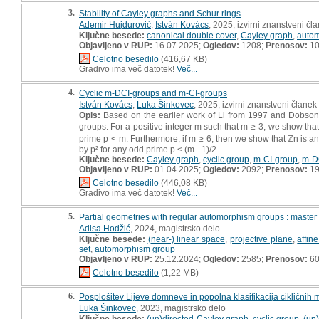
3.
Stability of Cayley graphs and Schur rings
Ademir Hujdurović
,
István Kovács
, 2025, izvirni znanstveni čl
Ključne besede:
canonical double cover
,
Cayley graph
,
auto
Objavljeno v RUP:
16.07.2025;
Ogledov:
1208;
Prenosov:
1
Celotno besedilo
(416,67 KB)
Gradivo ima več datotek!
Več...
4.
Cyclic m-DCI-groups and m-CI-groups
István Kovács
,
Luka Šinkovec
, 2025, izvirni znanstveni članek
Opis:
Based on the earlier work of Li from 1997 and Dobson f
groups. For a positive integer m such that m ≥ 3, we show that 
prime p < m. Furthermore, if m ≥ 6, then we show that ℤn is an m-
by p² for any odd prime p < (m - 1)/2.
Ključne besede:
Cayley graph
,
cyclic group
,
m-CI-group
,
m-D
Objavljeno v RUP:
01.04.2025;
Ogledov:
2092;
Prenosov:
1
Celotno besedilo
(446,08 KB)
Gradivo ima več datotek!
Več...
5.
Partial geometries with regular automorphism groups : master’
Adisa Hodžić
, 2024, magistrsko delo
Ključne besede:
(near-) linear space
,
projective plane
,
affin
set
,
automorphism group
Objavljeno v RUP:
25.12.2024;
Ogledov:
2585;
Prenosov:
6
Celotno besedilo
(1,22 MB)
6.
Posplošitev Lijeve domneve in popolna klasifikacija cikličnih 
Luka Šinkovec
, 2023, magistrsko delo
Ključne besede:
(un)directed Cayley graph
,
cyclic group
,
(un)