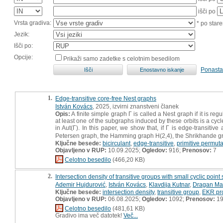
išči po
Vrsta gradiva:
* po stare
Jezik:
Išči po:
Opcije:
Prikaži samo zadetke s celotnim besedilom
Ponasta
1.
Edge-transitive core-free Nest graphs
István Kovács
, 2025, izvirni znanstveni članek
Opis:
A finite simple graph Γ is called a Nest graph if it is r
at least one of the subgraphs induced by these orbits is a cycl
in Aut(Γ). In this paper, we show that, if Γ is edge-transitiv
Petersen graph, the Hamming graph H(2,4), the Shrikhande gr
Ključne besede:
bicirculant
,
edge-transitive
,
primitive permut
Objavljeno v RUP:
10.09.2025;
Ogledov:
916;
Prenosov:
7
Celotno besedilo
(466,20 KB)
2.
Intersection density of transitive groups with small cyclic point 
Ademir Hujdurović
,
István Kovács
,
Klavdija Kutnar
,
Dragan Ma
Ključne besede:
intersection density
,
transitive group
,
EKR pr
Objavljeno v RUP:
06.08.2025;
Ogledov:
1092;
Prenosov:
1
Celotno besedilo
(481,61 KB)
Gradivo ima več datotek!
Več...