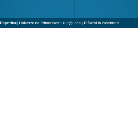
Repozitorij Univerze na Primorskem |
rup@upr.si
|
Piškotki in zasebnost