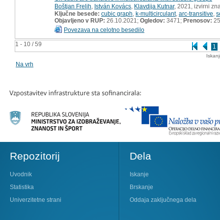
Boštjan Frelih
,
István Kovács
,
Klavdija Kutnar
, 2021, izvirni z
Ključne besede:
cubic graph
,
k-multicirculant
,
arc-transitive
,
s
Objavljeno v RUP:
26.10.2021;
Ogledov:
3471;
Prenosov:
2
Povezava na celotno besedilo
1 - 10 / 59
1
Iskan
Na vrh
Repozitorij
Dela
Uvodnik
Iskanje
Statistika
Brskanje
Univerzitetne strani
Oddaja zaključnega dela