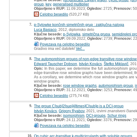
group
,
key
,
generalised multiplier
Objavljeno v RUP:
11.09.2023;
Ogledov:
2725;
Prenosov:
50
Celotno besedilo
(520,27 KB)
7.
p-Sylowke končnih simetričnih grup : zaključna naloga
Luca Basiaco
, 2012, diplomsko delo
Ključne besede:
p-Sylowka
,
simetrična grupa
,
semidirekni pr
Objavljeno v RUP:
09.09.2022;
Ogledov:
2739;
Prenosov:
2
Povezava na celotno besedilo
Gradivo ima več datotek!
Več...
8.
The automorphism groups of non-edge transitive rose window
Edward Tauscher Dobson
,
István Kovács
,
Štefko Miklavič
, 201
Opis:
In this paper, we determine the full automorphism grou
edge-transitive rose window graphs have been determined, thi
As a corollary, we determine which rose window graphs are ve
window graphs.
Ključne besede:
rose window graphs
,
automorphism group
,
i
Objavljeno v RUP:
31.12.2021;
Ogledov:
3253;
Prenosov:
4
Celotno besedilo
(275,74 KB)
9.
The group C[sub]2[sup]4[times]C[sub]q is a DCI-group
István Kovács
,
Grigory Ryabov
, 2021, izvirni znanstveni člane
Ključne besede:
isomorphism
,
DCI-groups
,
Schur rings
Objavljeno v RUP:
24.11.2021;
Ogledov:
3376;
Prenosov:
29
Povezava na celotno besedilo
10.
On cubic arc-transitive k-multicirculants with soluble groups