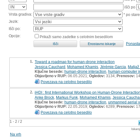
išči po
Vrsta gradiva:
* po stare
Jezik:
Išči po:
Opcije:
Prikaži samo zadetke s celotnim besedilom
Ponasta
1.
Toward a roadmap for human-drone interaction
Jessica Cauchard
,
Mohamed Khamis
,
Jérémie Garcia
,
Matjaž
Ključne besede:
human-drone interaction
,
human-computer in
Objavljeno v RUP:
06.05.2021;
Ogledov:
3134;
Prenosov:
14
Povezava na celotno besedilo
2.
iHDI : first International Workshop on Human-Drone Interactio
Anke Brock
,
Markus Funk
,
Mohamed Khamis
,
Jessica Caucha
Ključne besede:
human-drone interaction
,
unmanned aerial v
Objavljeno v RUP:
22.05.2019;
Ogledov:
6289;
Prenosov:
17
Povezava na celotno besedilo
1 - 2 / 2
Iskan
Na vrh