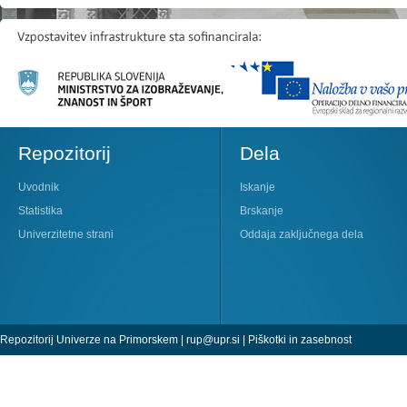
Repozitorij
Dela
Uvodnik
Iskanje
Statistika
Brskanje
Univerzitetne strani
Oddaja zaključnega dela
Repozitorij Univerze na Primorskem |
rup@upr.si
|
Piškotki in zasebnost