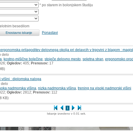
* po starem in bolonjskem študiju
celotnim besedilom
Ponastavi
n ergonomska prilagoditev delovnega okolja pri delavcih v trgovini z blagom : magis
o delo
a
,
kostno-mišične bolečine
,
stoječe delovno mesto
,
spletna stran
,
ergonomsko orod
026;
Ogledov:
405;
Prenosov:
17
MB)
 višini : diplomska naloga
 delo
soka nadmorska višina
,
nizka nadmorska višina
,
trening na visoki nadmorski višini
022;
Ogledov:
2812;
Prenosov:
112
8 KB)
1
Iskanje izvedeno v 0.01 sek.