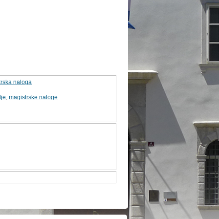
trska naloga
je
,
magistrske naloge