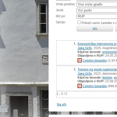
Vrsta gradiva:
Jezik:
Išči po:
Opcije:
Prikaži samo zadetke s 
1.
Kineziološka intervencija i
Jaka Grže
, 2026, magistrsk
Ključne besede:
ergonomij
Objavljeno v RUP:
24.05.2
Celotno besedilo
(2,35 
2.
Trening na visoki nadmorski
Jaka Grže
, 2022, diplomsko
Ključne besede:
trening
,
vi
Objavljeno v RUP:
22.08.2
Celotno besedilo
(998,9
1 - 2 / 2
Na vrh