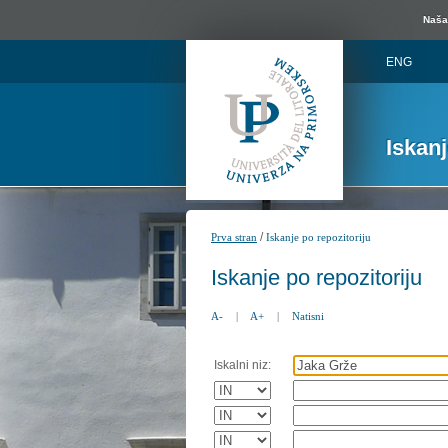
Naša 
ENG
Iskan
/
Prva stran
Iskanje po repozitoriju
Iskanje po repozitoriju
A-
|
A+
|
Natisni
Iskalni niz: