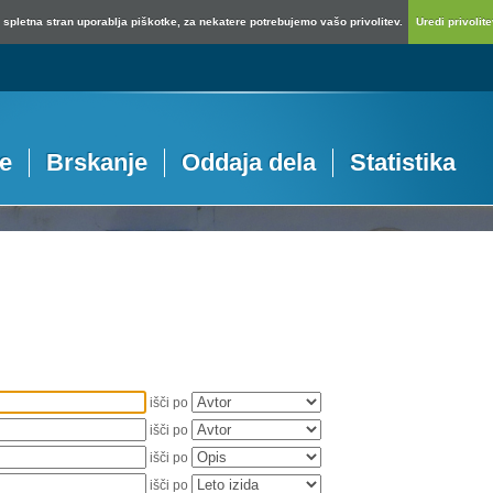
spletna stran uporablja piškotke, za nekatere potrebujemo vašo privolitev.
Uredi privolitev
je
Brskanje
Oddaja dela
Statistika
išči po
išči po
išči po
išči po