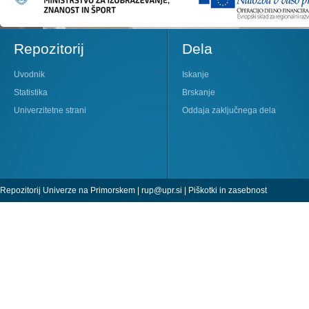
Repozitorij
Dela
Uvodnik
Iskanje
Statistika
Brskanje
Univerzitetne strani
Oddaja zaključnega dela
Repozitorij Univerze na Primorskem |
rup@upr.si
|
Piškotki in zasebnost