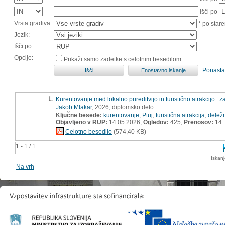
išči po
Vrsta gradiva:
* po stare
Jezik:
Išči po:
Opcije:
Prikaži samo zadetke s celotnim besedilom
Ponasta
1.
Kurentovanje med lokalno prireditvijo in turistično atrakcijo : z
Jakob Mlakar
, 2026, diplomsko delo
Ključne besede:
kurentovanje
,
Ptuj
,
turistična atrakcija
,
deležn
Objavljeno v RUP:
14.05.2026;
Ogledov:
425;
Prenosov:
14
Celotno besedilo
(574,40 KB)
1 - 1 / 1
Iskan
Na vrh