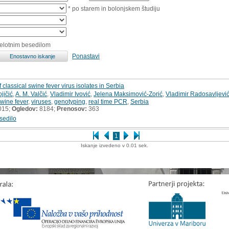
* po starem in bolonjskem študiju
celotnim besedilom
Ponastavi
classical swine fever virus isolates in Serbia
jičić
,
A. M. Valčić
,
Vladimir Ivović
,
Jelena Maksimović-Zorić
,
Vladimir Radosavljevi
swine fever
,
viruses
,
genotyping
,
real time PCR
,
Serbia
015;
Ogledov:
8184;
Prenosov:
363
sedilo
1
Iskanje izvedeno v 0.01 sek.