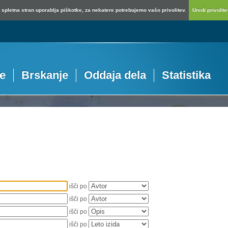
spletna stran uporablja piškotke, za nekatere potrebujemo vašo privolitev.
Uredi privolitev
je
Brskanje
Oddaja dela
Statistika
išči po
išči po
išči po
išči po