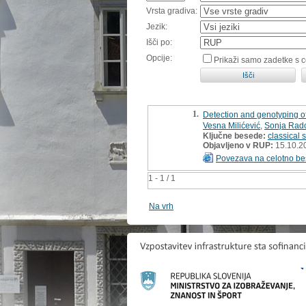
Vrsta gradiva:
Jezik:
Išči po:
Opcije:
Prikaži samo zadetke s 
1.
Detection and genotyping of 
Vesna Milićević
,
Sonja Rado
Ključne besede:
classical 
Objavljeno v RUP:
15.10.2
Povezava na celotno be
1 - 1 / 1
Na vrh