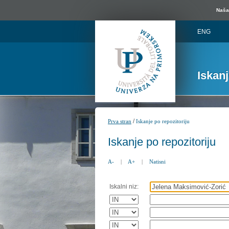
Naša 
ENG
Iskan
/
Prva stran
Iskanje po repozitoriju
Iskanje po repozitoriju
A-
|
A+
|
Natisni
Iskalni niz: