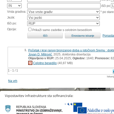
išči po
Vrsta gradiva:
* po stare
Jezik:
Išči po:
Opcije:
Prikaži samo zadetke s celotnim besedilom
Ponasta
1.
Početak i kraj ranog bronzanog doba u istočnom Sremu : dokto
Jovan D. Mitrović
, 2025, doktorska disertacija
Objavljeno v RUP:
25.04.2025;
Ogledov:
1640;
Prenosov:
8
Celotno besedilo
(40,87 MB)
1 - 1 / 1
Iskan
Na vrh