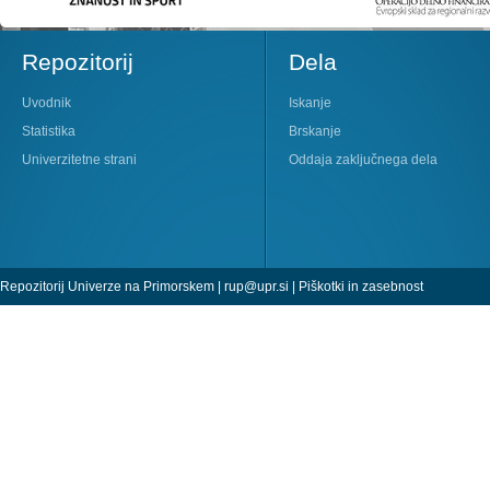
Repozitorij
Dela
Uvodnik
Iskanje
Statistika
Brskanje
Univerzitetne strani
Oddaja zaključnega dela
Repozitorij Univerze na Primorskem |
rup@upr.si
|
Piškotki in zasebnost