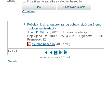
Opcije:
Prikaži samo zadetke s celotnim besedilom
Ponastavi
1.
Početak i kraj ranog bronzanog doba u istočnom Sremu
: doktorska disertacija
Jovan D. Mitrović
, 2025, doktorska disertacija
Objavljeno v RUP:
25.04.2025;
Ogledov:
1633;
Prenosov:
82
Celotno besedilo
(40,87 MB)
1 - 1 / 1
1
Iskanje izvedeno v 0.01 sek.
Na vrh