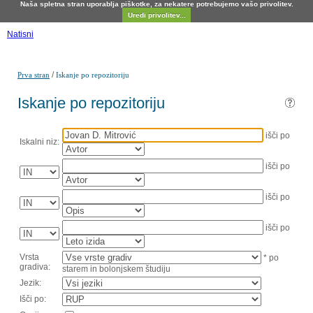
Naša spletna stran uporablja piškotke, za nekatere potrebujemo vašo privolitev.
Uredi privolitev...
Natisni
/
Prva stran
Iskanje po repozitoriju
Iskanje po repozitoriju
išči po
Iskalni niz:
išči po
išči po
išči po
Vrsta
* po
gradiva:
starem in bolonjskem študiju
Jezik:
Išči po: