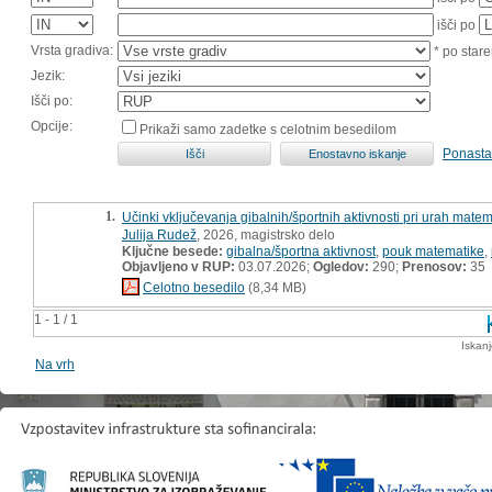
išči po
Vrsta gradiva:
* po stare
Jezik:
Išči po:
Opcije:
Prikaži samo zadetke s celotnim besedilom
Ponasta
1.
Učinki vključevanja gibalnih/športnih aktivnosti pri urah mate
Julija Rudež
, 2026, magistrsko delo
Ključne besede:
gibalna/športna aktivnost
,
pouk matematike
,
Objavljeno v RUP:
03.07.2026;
Ogledov:
290;
Prenosov:
35
Celotno besedilo
(8,34 MB)
1 - 1 / 1
Iskan
Na vrh