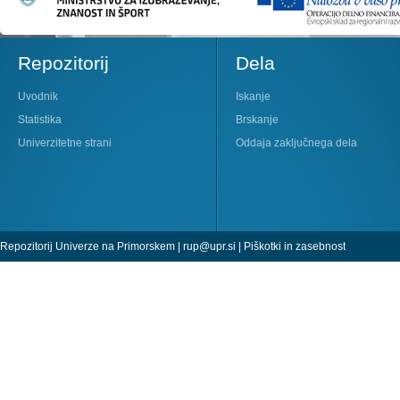
Repozitorij
Dela
Uvodnik
Iskanje
Statistika
Brskanje
Univerzitetne strani
Oddaja zaključnega dela
Repozitorij Univerze na Primorskem |
rup@upr.si
|
Piškotki in zasebnost