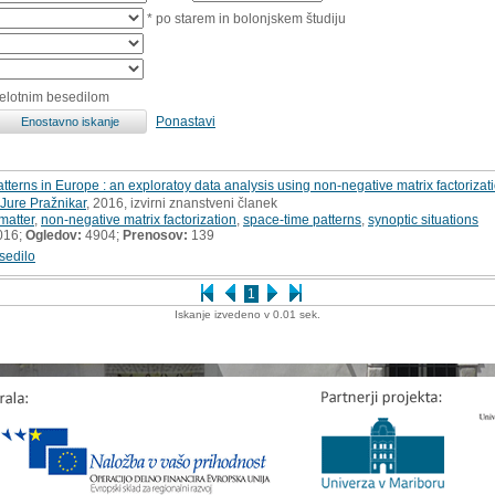
* po starem in bolonjskem študiju
celotnim besedilom
Ponastavi
tterns in Europe : an exploratoy data analysis using non-negative matrix factorizat
Jure Pražnikar
, 2016, izvirni znanstveni članek
 matter
,
non-negative matrix factorization
,
space-time patterns
,
synoptic situations
016;
Ogledov:
4904;
Prenosov:
139
sedilo
1
Iskanje izvedeno v 0.01 sek.