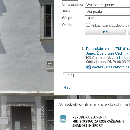
Vrsta gradiva:
Jezik:
Išči po:
Opcije:
Prikaži samo zadetke s 
1.
Particulate matter (PM10) pa
Janez Žibert
,
Jure Cedilnik
,
Ključne besede:
particular
Objavljeno v RUP:
08.08.2
Povezava na celotno be
1 - 1 / 1
Na vrh