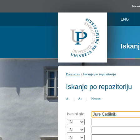
Naša 
ENG
Iskan
/
Prva stran
Iskanje po repozitoriju
Iskanje po repozitoriju
A-
|
A+
|
Natisni
Iskalni niz: