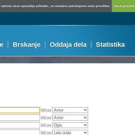
spletna stran uporablja piškotke, za nekatere potrebujemo vašo privolitev.
Uredi privolitev
je
Brskanje
Oddaja dela
Statistika
išči po
išči po
išči po
išči po