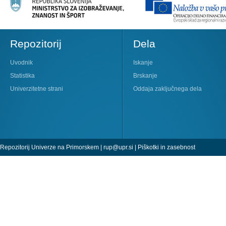
Repozitorij
Dela
Uvodnik
Iskanje
Statistika
Brskanje
Univerzitetne strani
Oddaja zaključnega dela
Repozitorij Univerze na Primorskem |
rup@upr.si
|
Piškotki in zasebnost