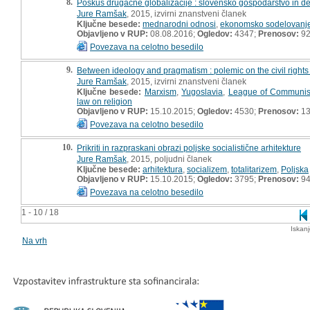
8.
Poskus drugačne globalizacije : slovensko gospodarstvo in d
Jure Ramšak
, 2015, izvirni znanstveni članek
Ključne besede:
mednarodni odnosi
,
ekonomsko sodelovanj
Objavljeno v RUP:
08.08.2016;
Ogledov:
4347;
Prenosov:
9
Povezava na celotno besedilo
9.
Between ideology and pragmatism : polemic on the civil rights o
Jure Ramšak
, 2015, izvirni znanstveni članek
Ključne besede:
Marxism
,
Yugoslavia
,
League of Communist
law on religion
Objavljeno v RUP:
15.10.2015;
Ogledov:
4530;
Prenosov:
13
Povezava na celotno besedilo
10.
Prikriti in razpraskani obrazi poljske socialistične arhitekture
Jure Ramšak
, 2015, poljudni članek
Ključne besede:
arhitektura
,
socializem
,
totalitarizem
,
Poljska
Objavljeno v RUP:
15.10.2015;
Ogledov:
3795;
Prenosov:
9
Povezava na celotno besedilo
1 - 10 / 18
Iskan
Na vrh