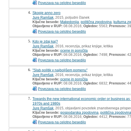
Povezava na celotno besedilo
4.
Skopje anno zero
Jure Ramšak
, 2015, poljudni članek
Ključne besede:
Makedonija
,
politična zgodovina
,
kulturna z
Objavljeno v RUP:
08.08.2016;
Ogledov:
5563;
Prenosov:
3
Povezava na celotno besedilo
5.
Kdo je zdaj kaj?
Jure Ramšak
, 2016, recenzija, prikaz knjige, kritika
Ključne besede:
ocene in poročila
Objavljeno v RUP:
08.08.2016;
Ogledov:
7498;
Prenosov:
4
Povezava na celotno besedilo
6.
"Slab politik v najboljšem pomenu"
Jure Ramšak
, 2016, recenzija, prikaz knjige, kritika
Ključne besede:
ocene in poročila
Objavljeno v RUP:
08.08.2016;
Ogledov:
6832;
Prenosov:
4
Povezava na celotno besedilo
7.
Towards the new international economic order or business as 
1970s and 1980s
Jure Ramšak
, 2015, objavljeni povzetek znanstvenega prispe
Ključne besede:
gospodarska zgodovina
,
politična zgodovin
Objavljeno v RUP:
08.08.2016;
Ogledov:
4412;
Prenosov:
7
Povezava na celotno besedilo