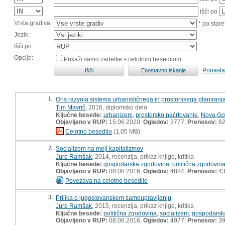
išči po
Vrsta gradiva:
* po stare
Jezik:
Išči po:
Opcije:
Prikaži samo zadetke s celotnim besedilom
Ponasta
1.
Oris razvoja sistema urbanističnega in prostorskega planira
Tim Mavrič
, 2016, diplomsko delo
Ključne besede:
urbanizem
,
prostorsko načrtovanje
,
Nova Go
Objavljeno v RUP:
15.06.2020;
Ogledov:
3777;
Prenosov:
6
Celotno besedilo
(1,05 MB)
2.
Socializem na meji kapitalizmov
Jure Ramšak
, 2014, recenzija, prikaz knjige, kritika
Ključne besede:
gospodarska zgodovina
,
politična zgodovin
Objavljeno v RUP:
08.08.2016;
Ogledov:
4884;
Prenosov:
4
Povezava na celotno besedilo
3.
Prilika o jugoslovanskem samoupravljanju
Jure Ramšak
, 2015, recenzija, prikaz knjige, kritika
Ključne besede:
politična zgodovina
,
socializem
,
gospodarsk
Objavljeno v RUP:
08.08.2016;
Ogledov:
4977;
Prenosov:
3