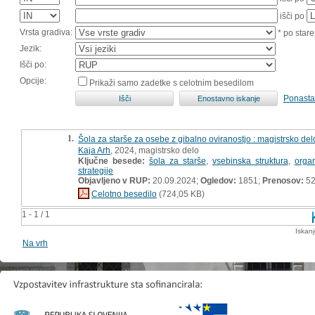
išči po
Vrsta gradiva:
* po stare
Jezik:
Išči po:
Opcije:
Prikaži samo zadetke s celotnim besedilom
Ponasta
1.
Šola za starše za osebe z gibalno oviranostjo : magistrsko del
Kaja Arh
, 2024, magistrsko delo
Ključne besede:
šola za starše
,
vsebinska struktura
,
organ
strategije
Objavljeno v RUP:
20.09.2024;
Ogledov:
1851;
Prenosov:
5
Celotno besedilo
(724,05 KB)
1 - 1 / 1
Iskan
Na vrh