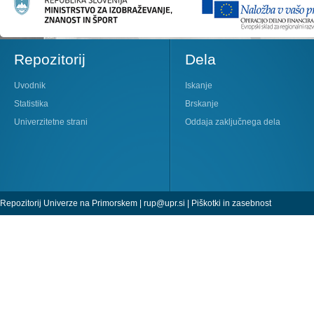
Repozitorij
Dela
Uvodnik
Iskanje
Statistika
Brskanje
Univerzitetne strani
Oddaja zaključnega dela
Repozitorij Univerze na Primorskem |
rup@upr.si
|
Piškotki in zasebnost