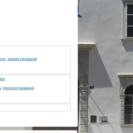
anja
,
anketni vprašalnik
delo
v
,
inkluzivni pedagogi