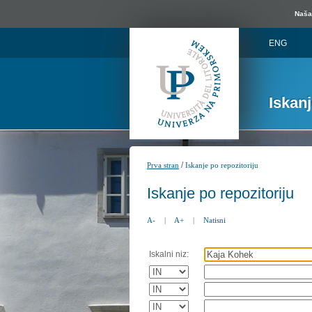
Naša 
ENG
Iskan
/
Prva stran
Iskanje po repozitoriju
Iskanje po repozitoriju
A-
|
A+
|
Natisni
Iskalni niz: