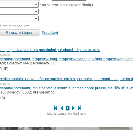
* po starem in bolonjskem študiju
celotnim besedilom
Ponastavi
dbujanje razvoja otrok s posebnimi potrebami : diplomsko delo
ko delo
posebnimi potrebami
,
terapevtski konj
,
terapevtsko jahanje
,
učinki terapevtskega jah
020;
Ogledov:
4663;
Prenosov:
58
3 KB)
ovenskih obalnih osnovnih šol na sprejem otrok s posebnimi potrebami : magistrsko 
ko delo
posebnimi potrebami
,
implementacija inkluzije
,
primeri dobre prakse
,
stališča učitelje
016;
Ogledov:
5362;
Prenosov:
55
MB)
1
Iskanje izvedeno v 0.01 sek.