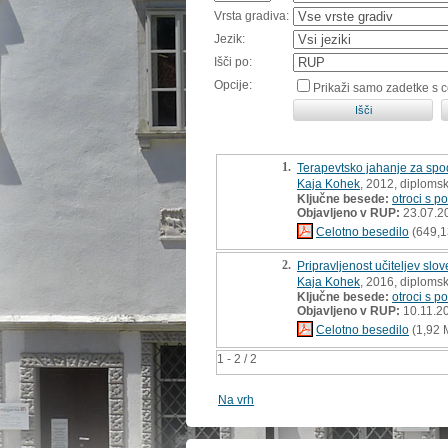
Vrsta gradiva:
Jezik:
Išči po:
Opcije:
Prikaži samo zadetke s 
1.
Terapevtsko jahanje za spo
Kaja Kohek
, 2012, diploms
Ključne besede:
otroci s 
Objavljeno v RUP:
23.07.2
Celotno besedilo
(649,1
2.
Pripravljenost učiteljev sl
Kaja Kohek
, 2016, diploms
Ključne besede:
otroci s 
Objavljeno v RUP:
10.11.2
Celotno besedilo
(1,92 
1 - 2 / 2
Na vrh