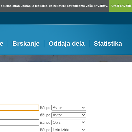
spletna stran uporablja piškotke, za nekatere potrebujemo vašo privolitev.
Uredi privolitev
je
Brskanje
Oddaja dela
Statistika
išči po
išči po
išči po
išči po