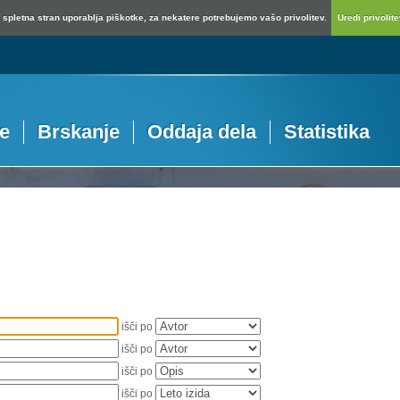
spletna stran uporablja piškotke, za nekatere potrebujemo vašo privolitev.
Uredi privolitev
je
Brskanje
Oddaja dela
Statistika
išči po
išči po
išči po
išči po