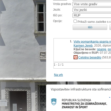
Vrsta gradiva:
Jezik:
Išči po:
Opcije:
Prikaži samo zadetke s 
1.
Vpliv pomanjkanja spanja n
Karmen Jereb
, 2026, diplo
Ključne besede:
spanje
,
pr
Objavljeno v RUP:
07.07.2
Celotno besedilo
(563,8
1 - 1 / 1
Na vrh