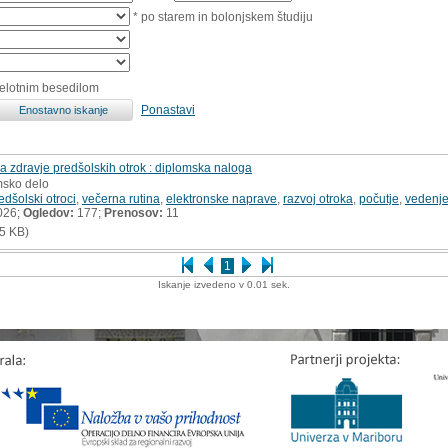
* po starem in bolonjskem študiju
celotnim besedilom
Ponastavi
a zdravje predšolskih otrok : diplomska naloga
msko delo
edšolski otroci
,
večerna rutina
,
elektronske naprave
,
razvoj otroka
,
počutje
,
vedenj
026;
Ogledov:
177;
Prenosov:
11
5 KB)
1
Iskanje izvedeno v 0.01 sek.