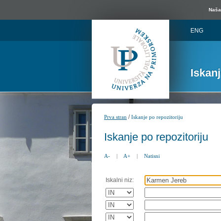
Naša 
ENG
Iskan
/
Prva stran
Iskanje po repozitoriju
Iskanje po repozitoriju
A-
|
A+
|
Natisni
Iskalni niz: