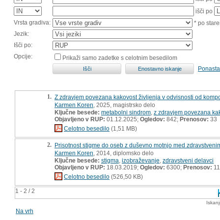
išči po
Vrsta gradiva:
* po stare
Jezik:
Išči po:
Opcije:
Prikaži samo zadetke s celotnim besedilom
Ponasta
1.
Z zdravjem povezana kakovost življenja v odvisnosti od kom
Karmen Koren
, 2025, magistrsko delo
Ključne besede:
metabolni sindrom
,
z zdravjem povezana kak
Objavljeno v RUP:
01.12.2025;
Ogledov:
842;
Prenosov:
33
Celotno besedilo
(1,51 MB)
2.
Prisotnost stigme do oseb z duševno motnjo med zdravstvenim
Karmen Koren
, 2014, diplomsko delo
Ključne besede:
stigma
,
izobraževanje
,
zdravstveni delavci
Objavljeno v RUP:
18.03.2019;
Ogledov:
6300;
Prenosov:
11
Celotno besedilo
(526,50 KB)
1 - 2 / 2
Iskan
Na vrh