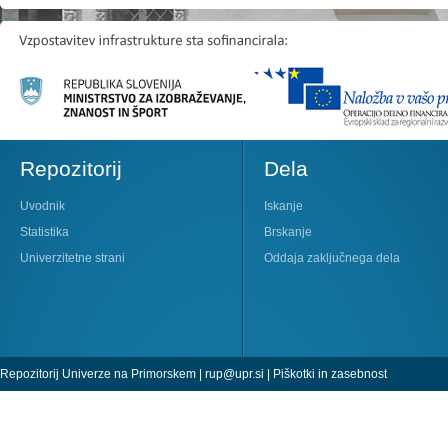
Repozitorij
Dela
Uvodnik
Iskanje
Statistika
Brskanje
Univerzitetne strani
Oddaja zaključnega dela
Repozitorij Univerze na Primorskem |
rup@upr.si
|
Piškotki in zasebnost