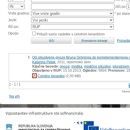
išči po
Vrsta gradiva:
* po stare
Jezik:
Išči po:
Opcije:
Prikaži samo zadetke s celotnim besedilom
Ponasta
1.
Od izkustvene gnoze Bruna Gröninga do komplementarnega 
Katarina Petek
, 2011, diplomsko delo
Ključne besede:
gnoza
,
mistika
,
mistično izkustvo
,
pluralizem
Objavljeno v RUP:
15.10.2013;
Ogledov:
5804;
Prenosov:
10
Celotno besedilo
(2,50 MB)
1 - 1 / 1
Iskan
Na vrh