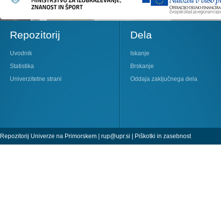
Repozitorij
Dela
Uvodnik
Iskanje
Statistika
Brskanje
Univerzitetne strani
Oddaja zaključnega dela
Repozitorij Univerze na Primorskem |
rup@upr.si
|
Piškotki in zasebnost