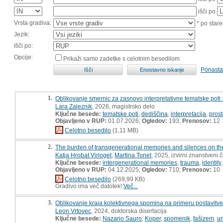
išči po
Vrsta gradiva:
* po stare
Jezik:
Išči po:
Opcije:
Prikaži samo zadetke s celotnim besedilom
Ponasta
1.
Oblikovanje smernic za zasnovo interpretativne tematske poti : 
Lara Zaleznik
, 2026, magistrsko delo
Ključne besede:
tematske poti
,
dediščina
,
interpretacija
,
pros
Objavljeno v RUP:
01.07.2026;
Ogledov:
193;
Prenosov:
12
Celotno besedilo
(1,11 MB)
2.
The burden of transgenerational memories and silences on the t
Katja Hrobat Virloget
,
Martina Tonet
, 2025, izvirni znanstveni 
Ključne besede:
intergenerational memories
,
trauma
,
identity
Objavljeno v RUP:
04.12.2025;
Ogledov:
710;
Prenosov:
10
Celotno besedilo
(269,99 KB)
Gradivo ima več datotek!
Več...
3.
Oblikovanje kraja kolektivnega spomina na primeru postavitve
Leon Vrtovec
, 2024, doktorska disertacija
Ključne besede:
Nazario Sauro
,
Koper
,
spomenik
,
fašizem
,
u