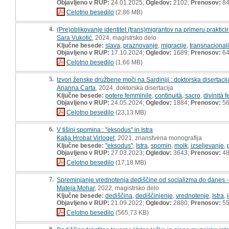
Objavljeno v RUP:
24.01.2025;
Ogledov:
2102;
Prenosov:
8
Celotno besedilo
(2,86 MB)
4.
(Pre)oblikovanje identitet (trans)migrantov na primeru prakticira
Sara Vukotić
, 2024, magistrsko delo
Ključne besede:
slava
,
praznovanje
,
migracije
,
transnacional
Objavljeno v RUP:
17.10.2024;
Ogledov:
1689;
Prenosov:
6
Celotno besedilo
(1,66 MB)
5.
Izvori ženske družbene moči na Sardiniji : doktorska disertacij
Arianna Carta
, 2024, doktorska disertacija
Ključne besede:
potere femminile
,
continuità
,
sacro
,
divinità 
Objavljeno v RUP:
24.05.2024;
Ogledov:
1884;
Prenosov:
5
Celotno besedilo
(23,13 MB)
6.
V tišini spomina : "eksodus" in Istra
Katja Hrobat Virloget
, 2021, znanstvena monografija
Ključne besede:
"eksodus"
,
Istra
,
spomin
,
molk
,
izseljevanje
,
Objavljeno v RUP:
27.03.2023;
Ogledov:
3643;
Prenosov:
4
Celotno besedilo
(17,18 MB)
7.
Spreminjanje vrednotenja dediščine od socializma do danes - p
Mateja Mohar
, 2022, magistrsko delo
Ključne besede:
dediščina
,
dediščinjenje
,
vrednotenje
,
Istra
,
Objavljeno v RUP:
21.09.2022;
Ogledov:
2880;
Prenosov:
5
Celotno besedilo
(565,73 KB)