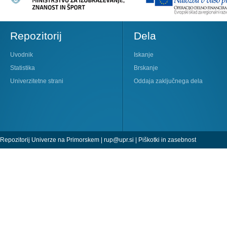
Repozitorij
Dela
Uvodnik
Iskanje
Statistika
Brskanje
Univerzitetne strani
Oddaja zaključnega dela
Repozitorij Univerze na Primorskem |
rup@upr.si
|
Piškotki in zasebnost