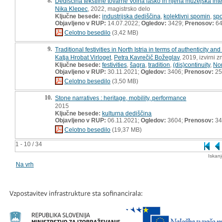
8.
Dediščina tekstilne tovarne Volna laško in njena muzejska inte
Nika Klepec
, 2022, magistrsko delo
Ključne besede:
industrijska dediščina
,
kolektivni spomin
,
sp
Objavljeno v RUP:
14.07.2022;
Ogledov:
3429;
Prenosov:
6
Celotno besedilo
(3,42 MB)
9.
Traditional festivities in North Istria in terms of authenticity and
Katja Hrobat Virloget
,
Petra Kavrečič Božeglav
, 2019, izvirni 
Ključne besede:
festivities
,
šagra
,
tradition
,
(dis)continuity
,
Nor
Objavljeno v RUP:
30.11.2021;
Ogledov:
3406;
Prenosov:
25
Celotno besedilo
(3,50 MB)
10.
Stone narratives : heritage, mobility, performance
2015
Ključne besede:
kulturna dediščina
Objavljeno v RUP:
06.11.2021;
Ogledov:
3604;
Prenosov:
34
Celotno besedilo
(19,37 MB)
1 - 10 / 34
Iskan
Na vrh