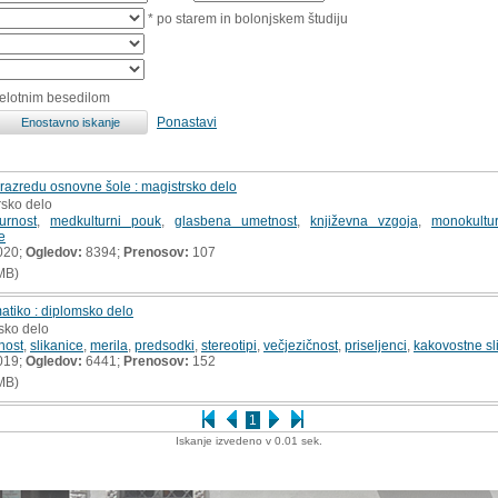
* po starem in bolonjskem študiju
celotnim besedilom
Ponastavi
razredu osnovne šole : magistrsko delo
rsko delo
urnost
,
medkulturni pouk
,
glasbena umetnost
,
književna vzgoja
,
monokultu
e
020;
Ogledov:
8394;
Prenosov:
107
MB)
atiko : diplomsko delo
sko delo
nost
,
slikanice
,
merila
,
predsodki
,
stereotipi
,
večjezičnost
,
priseljenci
,
kakovostne sl
019;
Ogledov:
6441;
Prenosov:
152
MB)
1
Iskanje izvedeno v 0.01 sek.