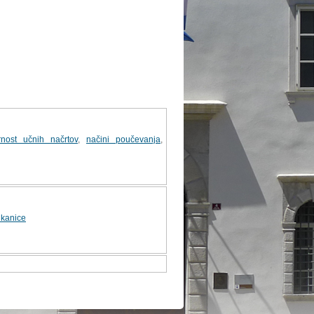
rnost učnih načrtov
,
načini poučevanja
,
ikanice