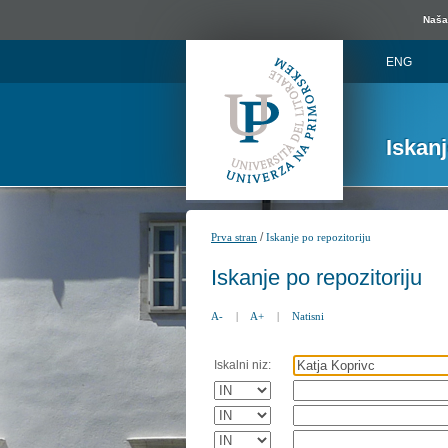
Naša 
ENG
Iskan
/
Prva stran
Iskanje po repozitoriju
Iskanje po repozitoriju
A-
|
A+
|
Natisni
Iskalni niz: