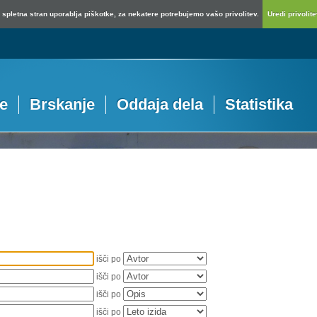
spletna stran uporablja piškotke, za nekatere potrebujemo vašo privolitev.
Uredi privolitev
je
Brskanje
Oddaja dela
Statistika
išči po
išči po
išči po
išči po