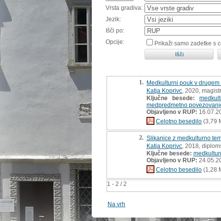
Vrsta gradiva:
Jezik:
Išči po:
Opcije:
Prikaži samo zadetke s 
1.
Medkulturni pouk v drugem 
Katja Koprivc
, 2020, magist
Ključne besede:
medkult
medpredmetno povezovanj
Objavljeno v RUP:
16.07.2
Celotno besedilo
(3,79 
2.
Slikanice z medkulturno tem
Katja Koprivc
, 2018, diplom
Ključne besede:
medkultur
Objavljeno v RUP:
24.05.2
Celotno besedilo
(1,28 
1 - 2 / 2
Na vrh