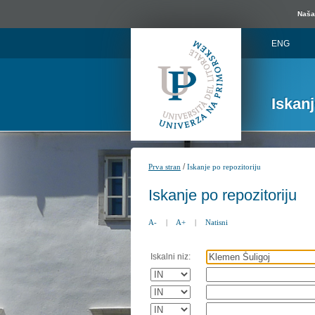
Naša 
ENG
Iskan
/
Prva stran
Iskanje po repozitoriju
Iskanje po repozitoriju
A-
|
A+
|
Natisni
Iskalni niz: