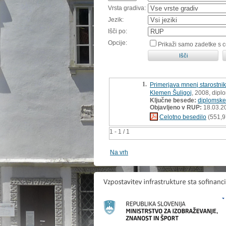
Vrsta gradiva:
Jezik:
Išči po:
Opcije:
Prikaži samo zadetke s 
1.
Primerjava mnenj starostnik
Klemen Šuligoj
, 2008, dipl
Ključne besede:
diplomske
Objavljeno v RUP:
18.03.2
Celotno besedilo
(551,9
1 - 1 / 1
Na vrh