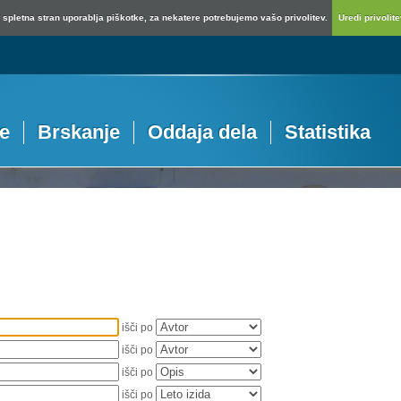
spletna stran uporablja piškotke, za nekatere potrebujemo vašo privolitev.
Uredi privolitev
je
Brskanje
Oddaja dela
Statistika
išči po
išči po
išči po
išči po