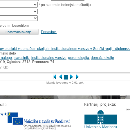
* po starem in bolonjskem študiju
celotnim besedilom
Ponastavi
ov o oskrbi v domačem okolju in institucionalnem varstvu v Goriški regiji : diploms
omsko delo
 naloge
,
starostniki
,
institucionalno varstvo
,
gerontologija
,
domače okolje
019;
Ogledov:
3718;
Prenosov:
74
7 KB)
1
Iskanje izvedeno v 0.01 sek.