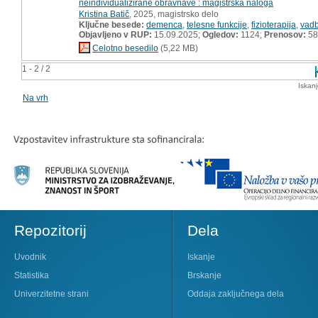
neindividualizirane obravnave : magistrska naloga
Kristina Batič
, 2025, magistrsko delo
Ključne besede:
demenca
,
telesne funkcije
,
fizioterapija
,
vad
Objavljeno v RUP:
15.09.2025;
Ogledov:
1124;
Prenosov:
58
Celotno besedilo
(5,22 MB)
1 - 2 / 2
Iskan
Na vrh
Repozitorij
Dela
Uvodnik
Iskanje
Statistika
Brskanje
Univerzitetne strani
Oddaja zaključnega dela