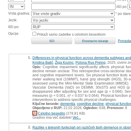
išči po
Vrsta gradiva:
* po stare
Jezik:
Išči po:
Opcije:
Prikaži samo zadetke s celotnim besedilom
Ponasta
1.
Differences in physical function across dementia subtypes and 
Kristina Batič
,
Žiga Kozinc
,
Polona Rus Prelog
, 2025, izvirni 
Opis:
Cognitive impairment significantly affects physical fu
decline remain unclear. This retrospective cross-sectional st
and cognitive impairment levels. Six physical function tests
meter walking test (10MWT), hand grip strength (HGS), 30-s
assessed using the Mini-Mental State Examination (MMSE). 
Vascular Dementia (VaD) on DEMMI, 30sSTS and HGS (p < 0
disappeared after adjusting for sex and age (p = 0.066). Sev
measures (p < 0.001, η² = 0.037 to 0.064). Physical function p
interventions to address specific physical challenges.
Ključne besede:
dementia
,
cognitive decline
,
physical functio
Objavljeno v RUP:
22.02.2026;
Ogledov:
638;
Prenosov:
8
Celotno besedilo
(278,81 KB)
Gradivo ima več datotek!
Več...
2.
Razlike v telesnih funkcijah pri različnih tipih demence in sto