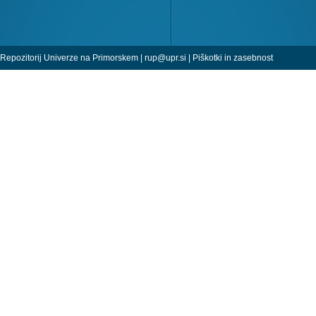
Repozitorij Univerze na Primorskem |
rup@upr.si
|
Piškotki in zasebnost