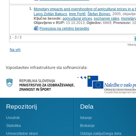
3.
Monetary impacts and overshooting of agricultural prices in a
Lajos Zoltán Bakucs
,
Imre Fertő
,
Štefan Bojnec
, 2005, objavlj
Ključne besede:
agricultural prices
,
exchange rates
,
monetar
Objavljeno v RUP:
15.10.2013;
Ogledov:
6869;
Prenosov:
10
Povezava na celotno besedilo
1 - 3 / 3
Iskan
Na vrh
Repozitorij
Dela
Uvodnik
Iskanje
Statistika
Brskanje
Univerzitetne strani
Oddaja zaključnega dela