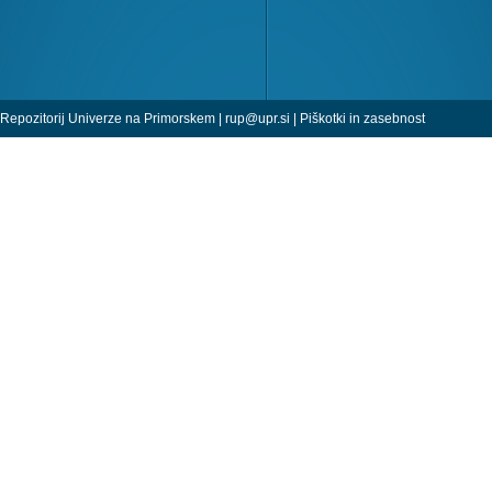
Repozitorij Univerze na Primorskem |
rup@upr.si
|
Piškotki in zasebnost