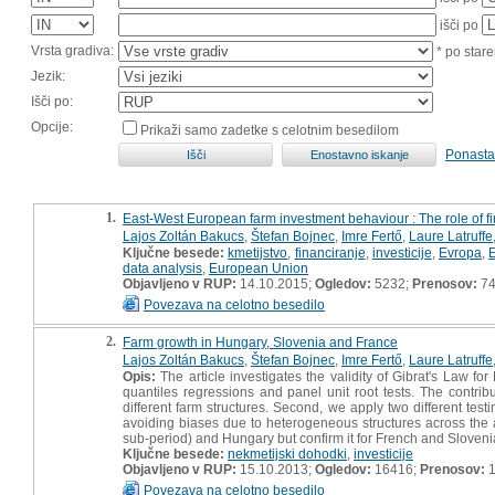
išči po
Vrsta gradiva:
* po stare
Jezik:
Išči po:
Opcije:
Prikaži samo zadetke s celotnim besedilom
Ponasta
1.
East-West European farm investment behaviour : The role of fi
Lajos Zoltán Bakucs
,
Štefan Bojnec
,
Imre Fertő
,
Laure Latruffe
Ključne besede:
kmetijstvo
,
financiranje
,
investicije
,
Evropa
,
E
data analysis
,
European Union
Objavljeno v RUP:
14.10.2015;
Ogledov:
5232;
Prenosov:
7
Povezava na celotno besedilo
2.
Farm growth in Hungary, Slovenia and France
Lajos Zoltán Bakucs
,
Štefan Bojnec
,
Imre Fertő
,
Laure Latruffe
Opis:
The article investigates the validity of Gibrat's Law
quantiles regressions and panel unit root tests. The contribut
different farm structures. Second, we apply two different test
avoiding biases due to heterogeneous structures across the ag
sub-period) and Hungary but confirm it for French and Sloveni
Ključne besede:
nekmetijski dohodki
,
investicije
Objavljeno v RUP:
15.10.2013;
Ogledov:
16416;
Prenosov:
1
Povezava na celotno besedilo