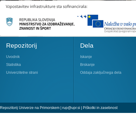
Repozitorij
Dela
Uvodnik
Iskanje
Statistika
Brskanje
Univerzitetne strani
Oddaja zaključnega dela
Repozitorij Univerze na Primorskem |
rup@upr.si
|
Piškotki in zasebnost