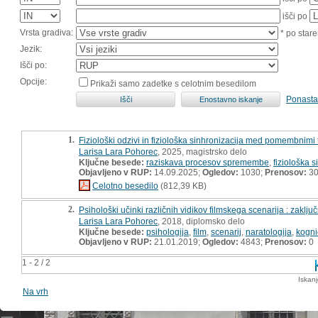
išči po
Vrsta gradiva:
* po stare
Jezik:
Išči po:
Opcije:
Prikaži samo zadetke s celotnim besedilom
Ponasta
1.
Fiziološki odzivi in fiziološka sinhronizacija med pomembnimi t
Larisa Lara Pohorec
, 2025, magistrsko delo
Ključne besede:
raziskava procesov spremembe
,
fiziološka s
Objavljeno v RUP:
14.09.2025;
Ogledov:
1030;
Prenosov:
3
Celotno besedilo
(812,39 KB)
2.
Psihološki učinki različnih vidikov filmskega scenarija : zaklj
Larisa Lara Pohorec
, 2018, diplomsko delo
Ključne besede:
psihologija
,
film
,
scenarij
,
naratologija
,
kogni
Objavljeno v RUP:
21.01.2019;
Ogledov:
4843;
Prenosov:
0
1 - 2 / 2
Iskan
Na vrh