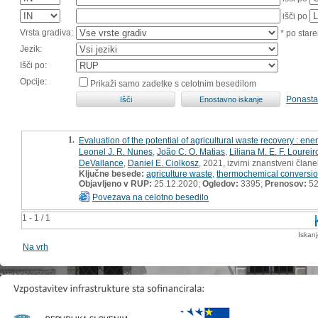
išči po
Vrsta gradiva:
* po stare
Jezik:
Išči po:
Opcije:
Prikaži samo zadetke s celotnim besedilom
Ponasta
1.
Evaluation of the potential of agricultural waste recovery : ener
Leonel J. R. Nunes
,
João C. O. Matias
,
Liliana M. E. F. Loureir
DeVallance
,
Daniel E. Ciolkosz
, 2021, izvirni znanstveni člane
Ključne besede:
agriculture waste
,
thermochemical conversi
Objavljeno v RUP:
25.12.2020;
Ogledov:
3395;
Prenosov:
5
Povezava na celotno besedilo
1 - 1 / 1
Iskan
Na vrh