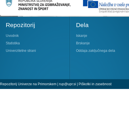
Repozitorij
Dela
Uvodnik
Iskanje
Statistika
Brskanje
Univerzitetne strani
Oddaja zaključnega dela
Repozitorij Univerze na Primorskem |
rup@upr.si
|
Piškotki in zasebnost