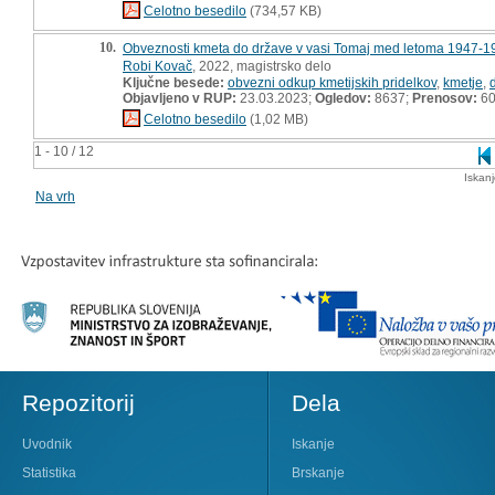
Celotno besedilo
(734,57 KB)
10.
Obveznosti kmeta do države v vasi Tomaj med letoma 1947-19
Robi Kovač
, 2022, magistrsko delo
Ključne besede:
obvezni odkup kmetijskih pridelkov
,
kmetje
,
Objavljeno v RUP:
23.03.2023;
Ogledov:
8637;
Prenosov:
6
Celotno besedilo
(1,02 MB)
1 - 10 / 12
Iskan
Na vrh
Repozitorij
Dela
Uvodnik
Iskanje
Statistika
Brskanje