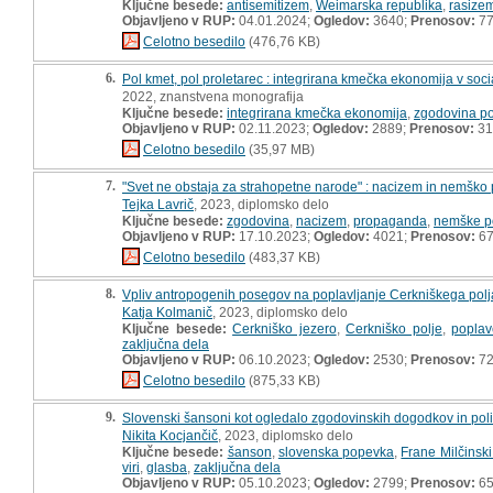
Ključne besede:
antisemitizem
,
Weimarska republika
,
rasize
Objavljeno v RUP:
04.01.2024;
Ogledov:
3640;
Prenosov:
7
Celotno besedilo
(476,76 KB)
6.
Pol kmet, pol proletarec : integrirana kmečka ekonomija v socia
2022, znanstvena monografija
Ključne besede:
integrirana kmečka ekonomija
,
zgodovina po
Objavljeno v RUP:
02.11.2023;
Ogledov:
2889;
Prenosov:
31
Celotno besedilo
(35,97 MB)
7.
"Svet ne obstaja za strahopetne narode" : nacizem in nemško
Tejka Lavrič
, 2023, diplomsko delo
Ključne besede:
zgodovina
,
nacizem
,
propaganda
,
nemške p
Objavljeno v RUP:
17.10.2023;
Ogledov:
4021;
Prenosov:
6
Celotno besedilo
(483,37 KB)
8.
Vpliv antropogenih posegov na poplavljanje Cerkniškega polja
Katja Kolmanič
, 2023, diplomsko delo
Ključne besede:
Cerkniško jezero
,
Cerkniško polje
,
poplav
zaključna dela
Objavljeno v RUP:
06.10.2023;
Ogledov:
2530;
Prenosov:
7
Celotno besedilo
(875,33 KB)
9.
Slovenski šansoni kot ogledalo zgodovinskih dogodkov in polit
Nikita Kocjančič
, 2023, diplomsko delo
Ključne besede:
šanson
,
slovenska popevka
,
Frane Milčinski
viri
,
glasba
,
zaključna dela
Objavljeno v RUP:
05.10.2023;
Ogledov:
2799;
Prenosov:
6