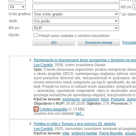
išči po
Vrsta gradiva:
* po stare
Jezik:
Išči po:
Opcije:
Prikaži samo zadetke s celotnim besedilom
Ponasta
1.
Remigracije in dozorevanje krize socializma v Sloveniji na p
Lev Centrih
, 2026, izvirni znanstveni članek
Opis:
Članek obravnava organiziran poskus remigracije delavce
v okviru projekta OECD, namenjenega olajšanju njihove vrni
izzivi presežne delovne sile, brezposelnosti in podzapos- lenos
novimi delovnimi mesti, emigrante pa naj bi spodbudili, da del
lasti. Projekt na koncu ni ustvaril novih zaposlitev, emigranti
– domotožja, izpolnjenih materialnih ciljev in družinskih vez
poznega socializma pri upravljanju migracij, brezposelnosti i
Ključne besede:
emigracije
,
socializem
,
krize
,
Pomurje
,
Jugos
Objavljeno v RUP:
26.06.2026;
Ogledov:
279;
Prenosov:
5
Celotno besedilo
(1,73 MB)
Gradivo ima več datotek!
Več...
2.
Politika in elita v Tomaju v prvi polovici 20. stoletja
Lev Centrih
, 2025, samostojni znanstveni sestavek ali poglavj
Ključne besede:
elite
,
simbolni kapital
,
Pierre Bourdie
,
social