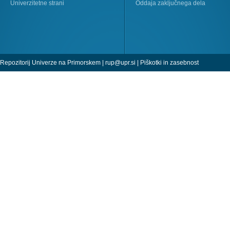
Univerzitetne strani
Oddaja zaključnega dela
Repozitorij Univerze na Primorskem |
rup@upr.si
|
Piškotki in zasebnost