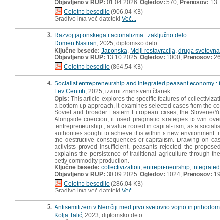
Objavljeno v RUP:
01.04.2026;
Ogledov:
570;
Prenosov:
13
Celotno besedilo
(906,04 KB)
Gradivo ima več datotek!
Več...
3.
Razvoj japonskega nacionalizma : zaključno delo
Domen Nastran
, 2025, diplomsko delo
Ključne besede:
Japonska
,
Meiji restavracija
,
druga svetovna
Objavljeno v RUP:
13.10.2025;
Ogledov:
1000;
Prenosov:
2
Celotno besedilo
(864,54 KB)
4.
Socialist entrepreneurship and integrated peasant economy : f
Lev Centrih
, 2025, izvirni znanstveni članek
Opis:
This article explores the specific features of collectiviza
a bottom-up approach, it examines selected cases from the co
Soviet and broader Eastern European cases, the Slovene/Yug
Alongside coercion, it used pragmatic strategies to win ov
‘entrepreneurship’, a value rooted in capital- ism, as a social
authorities sought to achieve this within a new environment: no
the destructive consequences of capitalism. Drawing on case 
activists proved insufficient, peasants rejected the propose
explains the persistence of traditional agriculture through th
petty commodity production.
Ključne besede:
collectivization
,
entrepreneurship
,
integrate
Objavljeno v RUP:
30.09.2025;
Ogledov:
1024;
Prenosov:
1
Celotno besedilo
(286,04 KB)
Gradivo ima več datotek!
Več...
5.
Antisemitizem v Nemčiji med prvo svetovno vojno in prihodom 
Kolja Talić
, 2023, diplomsko delo