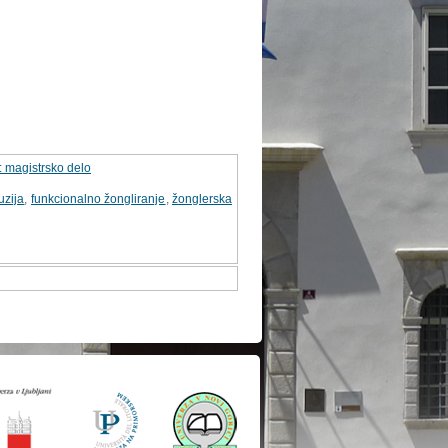
 : magistrsko delo
uzija
,
funkcionalno žongliranje
,
žonglerska