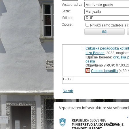
Vrsta gradiva:
Jezik:
Išči po:
Opcije:
Prikaži samo zadetke s 
1.
Cirkuška pedagogika kot inkl
Liza Berden
, 2022, magistr
Ključne besede:
cirkuška 
deska
Objavljeno v RUP:
07.03.2
Celotno besedilo
(4,39 
1 - 1 / 1
Na vrh