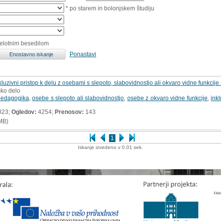
* po starem in bolonjskem študiju
celotnim besedilom
Ponastavi
uzivni pristop k delu z osebami s slepoto, slabovidnostjo ali okvaro vidne funkcije
sko delo
pedagogika
,
osebe s slepoto ali slabovidnostjo
,
osebe z okvaro vidne funkcije
,
inkl
023;
Ogledov:
4254;
Prenosov:
143
MB)
1
Iskanje izvedeno v 0.01 sek.