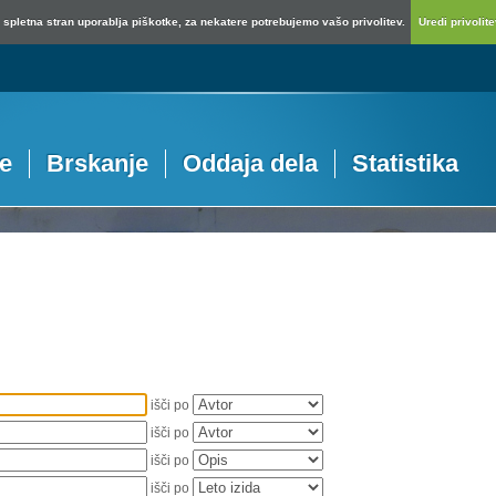
spletna stran uporablja piškotke, za nekatere potrebujemo vašo privolitev.
Uredi privolitev
je
Brskanje
Oddaja dela
Statistika
išči po
išči po
išči po
išči po