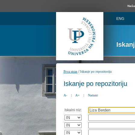
Naša 
ENG
Iskan
/
Prva stran
Iskanje po repozitoriju
Iskanje po repozitoriju
A-
|
A+
|
Natisni
Iskalni niz: