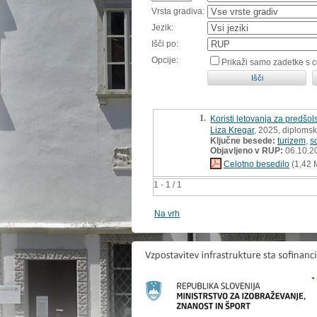
Vrsta gradiva:
Jezik:
Išči po:
Opcije:
Prikaži samo zadetke s 
1.
Koristi letovanja za predšol
Liza Kregar
, 2025, diploms
Ključne besede:
turizem
,
s
Objavljeno v RUP:
06.10.2
Celotno besedilo
(1,42 
1 - 1 / 1
Na vrh