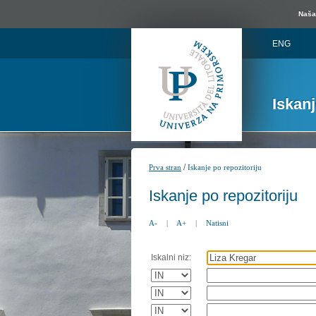
Naša 
ENG
Iskan
/
Prva stran
Iskanje po repozitoriju
Iskanje po repozitoriju
A-
|
A+
|
Natisni
Iskalni niz: