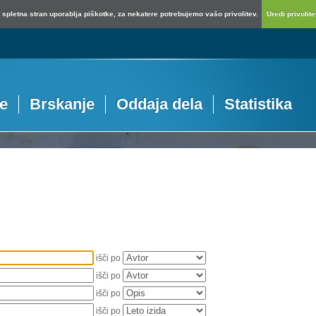
spletna stran uporablja piškotke, za nekatere potrebujemo vašo privolitev.
Uredi privolitev
je
Brskanje
Oddaja dela
Statistika
išči po
išči po
išči po
išči po