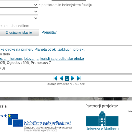
* po starem in bolonjskem študiju
celotnim besedilom
Ponastavi
ske otroke na primeru Planeta otrok : zaključni projekt
ko delo
ocialni turizem
,
letovanja
,
koristi za predšolske otroke
025;
Ogledov:
696;
Prenosov:
7
MB)
1
Iskanje izvedeno v 0.01 sek.