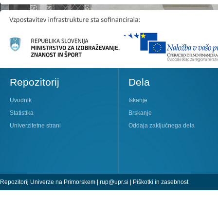
Repozitorij
Dela
Uvodnik
Iskanje
Statistika
Brskanje
Univerzitetne strani
Oddaja zaključnega dela
Repozitorij Univerze na Primorskem |
rup@upr.si
|
Piškotki in zasebnost