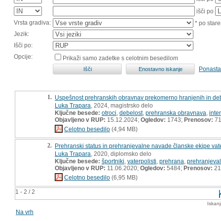
išči po
Vrsta gradiva:
* po stare
Jezik:
Išči po:
Opcije:
Prikaži samo zadetke s celotnim besedilom
Ponasta
1.
Uspešnost prehranskih obravnav prekomerno hranjenih in debe
Luka Trapara
, 2024, magistrsko delo
Ključne besede:
otroci
,
debelost
,
prehranska obravnava
,
inte
Objavljeno v RUP:
15.12.2024;
Ogledov:
1743;
Prenosov:
7
Celotno besedilo
(4,94 MB)
2.
Prehranski status in prehranjevalne navade članske ekipe vate
Luka Trapara
, 2020, diplomsko delo
Ključne besede:
športniki
,
vaterpolisti
,
prehrana
,
prehranjeva
Objavljeno v RUP:
11.06.2020;
Ogledov:
5484;
Prenosov:
21
Celotno besedilo
(6,95 MB)
1 - 2 / 2
Iskan
Na vrh