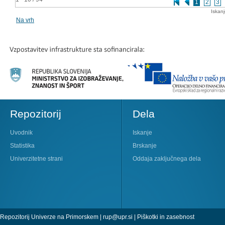
1
2
3
Iskan
Na vrh
Repozitorij
Dela
Uvodnik
Iskanje
Statistika
Brskanje
Univerzitetne strani
Oddaja zaključnega dela
Repozitorij Univerze na Primorskem |
rup@upr.si
|
Piškotki in zasebnost