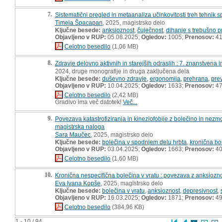
7.
Sistematični pregled in metaanaliza učinkovitosti treh tehnik 
Timeja Špacapan
, 2025, magistrsko delo
Ključne besede:
anksioznost
,
čuječnost
,
dihanje s trebušno 
Objavljeno v RUP:
05.08.2025;
Ogledov:
1005;
Prenosov:
4
Celotno besedilo
(1,06 MB)
8.
Zdravje delovno aktivnih in starejših odraslih : 7. znanstven
2024, druge monografije in druga zaključena dela
Ključne besede:
duševno zdravje
,
ergonomija
,
prehrana
,
pre
Objavljeno v RUP:
10.04.2025;
Ogledov:
1633;
Prenosov:
4
Celotno besedilo
(2,42 MB)
Gradivo ima več datotek!
Več...
9.
Povezava katastrofiziranja in kineziofobije z bolečino in nez
magistrska naloga
Sara Maučec
, 2025, magistrsko delo
Ključne besede:
bolečina v spodnjem delu hrbta
,
kronična bo
Objavljeno v RUP:
03.04.2025;
Ogledov:
1663;
Prenosov:
4
Celotno besedilo
(1,60 MB)
10.
Kronična nespecifična bolečina v vratu : povezava z anksiozno
Eva Ivana Kopše
, 2025, magistrsko delo
Ključne besede:
bolečina v vratu
,
anksioznost
,
depresivnost
,
Objavljeno v RUP:
16.03.2025;
Ogledov:
1871;
Prenosov:
4
Celotno besedilo
(384,96 KB)
1 - 10 / 94