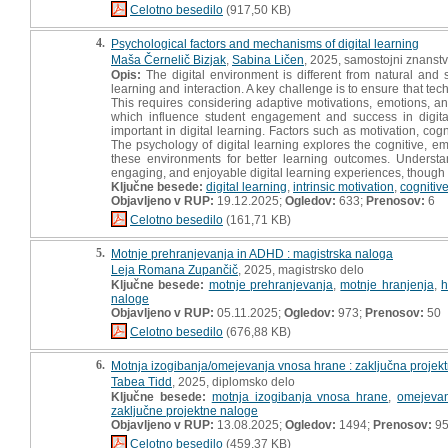
Celotno besedilo
(917,50 KB)
4.
Psychological factors and mechanisms of digital learning
Maša Černelič Bizjak
,
Sabina Ličen
, 2025, samostojni znanstv
Opis:
The digital environment is different from natural and
learning and interaction. A key challenge is to ensure that te
This requires considering adaptive motivations, emotions, and 
which influence student engagement and success in digital
important in digital learning. Factors such as motivation, c
The psychology of digital learning explores the cognitive, e
these environments for better learning outcomes. Understan
engaging, and enjoyable digital learning experiences, though t
Ključne besede:
digital learning
,
intrinsic motivation
,
cognitiv
Objavljeno v RUP:
19.12.2025;
Ogledov:
633;
Prenosov:
6
Celotno besedilo
(161,71 KB)
5.
Motnje prehranjevanja in ADHD : magistrska naloga
Leja Romana Zupančič
, 2025, magistrsko delo
Ključne besede:
motnje prehranjevanja
,
motnje hranjenja
,
h
naloge
Objavljeno v RUP:
05.11.2025;
Ogledov:
973;
Prenosov:
50
Celotno besedilo
(676,88 KB)
6.
Motnja izogibanja/omejevanja vnosa hrane : zaključna projek
Tabea Tidd
, 2025, diplomsko delo
Ključne besede:
motnja izogibanja vnosa hrane
,
omejeva
zaključne projektne naloge
Objavljeno v RUP:
13.08.2025;
Ogledov:
1494;
Prenosov:
9
Celotno besedilo
(459,37 KB)