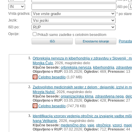
išči po
Vrsta gradiva:
* po stare
Jezik:
Išči po:
Opcije:
Prikaži samo zadetke s celotnim besedilom
Ponasta
1.
Ortoreksija nervoza in kiberhondrija v zdravstvu v Sloveniji : 
Monika Čulo
, 2026, magistrsko delo
Ključne besede:
ortoreksija nervoza
,
kiberhondrija
,
zdravstve
Objavljeno v RUP:
03.05.2026;
Ogledov:
469;
Prenosov:
13
Celotno besedilo
(1,07 MB)
2.
Zadovoljstvo medicinskih sester z delom : dejavniki, izzivi in 
Mirzeta Nuhić
, 2026, magistrsko delo
Ključne besede:
organizacijska klima
,
zdravstvena nega
,
del
Objavljeno v RUP:
03.05.2026;
Ogledov:
428;
Prenosov:
27
Celotno besedilo
(747,78 KB)
3.
Identifikacija vzorcev vedenja otročnic za izvajanje vadbe m
Ivana Velikanje
, 2026, magistrsko delo
Ključne besede:
medenično dno
,
vaje
,
otročnice
,
vzorci
,
magi
Objavljeno v RUP:
07.02.2026;
Ogledov:
712;
Prenosov:
44