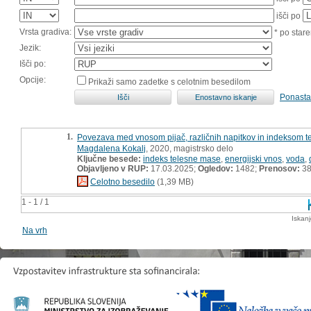
išči po
Vrsta gradiva:
* po stare
Jezik:
Išči po:
Opcije:
Prikaži samo zadetke s celotnim besedilom
Ponasta
1.
Povezava med vnosom pijač, različnih napitkov in indeksom te
Magdalena Kokalj
, 2020, magistrsko delo
Ključne besede:
indeks telesne mase
,
energijski vnos
,
voda
,
Objavljeno v RUP:
17.03.2025;
Ogledov:
1482;
Prenosov:
3
Celotno besedilo
(1,39 MB)
1 - 1 / 1
Iskan
Na vrh