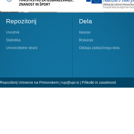
Repozitorij
Dela
Uvodnik
Iskanje
Statistika
Brskanje
Univerzitetne strani
Oddaja zaključnega dela
Repozitorij Univerze na Primorskem |
rup@upr.si
|
Piškotki in zasebnost