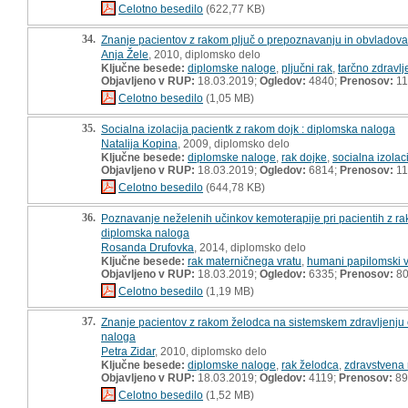
Celotno besedilo
(622,77 KB)
34.
Znanje pacientov z rakom pljuč o prepoznavanju in obvladovan
Anja Žele
, 2010, diplomsko delo
Ključne besede:
diplomske naloge
,
pljučni rak
,
tarčno zdravlj
Objavljeno v RUP:
18.03.2019;
Ogledov:
4840;
Prenosov:
11
Celotno besedilo
(1,05 MB)
35.
Socialna izolacija pacientk z rakom dojk : diplomska naloga
Natalija Kopina
, 2009, diplomsko delo
Ključne besede:
diplomske naloge
,
rak dojke
,
socialna izolac
Objavljeno v RUP:
18.03.2019;
Ogledov:
6814;
Prenosov:
11
Celotno besedilo
(644,78 KB)
36.
Poznavanje neželenih učinkov kemoterapije pri pacientih z rak
diplomska naloga
Rosanda Drufovka
, 2014, diplomsko delo
Ključne besede:
rak materničnega vratu
,
humani papilomski v
Objavljeno v RUP:
18.03.2019;
Ogledov:
6335;
Prenosov:
8
Celotno besedilo
(1,19 MB)
37.
Znanje pacientov z rakom želodca na sistemskem zdravljenju o
naloga
Petra Zidar
, 2010, diplomsko delo
Ključne besede:
diplomske naloge
,
rak želodca
,
zdravstvena
Objavljeno v RUP:
18.03.2019;
Ogledov:
4119;
Prenosov:
89
Celotno besedilo
(1,52 MB)