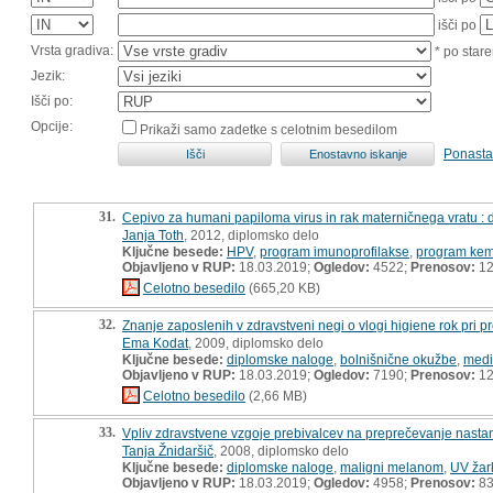
išči po
Vrsta gradiva:
* po stare
Jezik:
Išči po:
Opcije:
Prikaži samo zadetke s celotnim besedilom
Ponasta
31.
Cepivo za humani papiloma virus in rak materničnega vratu :
Janja Toth
, 2012, diplomsko delo
Ključne besede:
HPV
,
program imunoprofilakse
,
program kem
Objavljeno v RUP:
18.03.2019;
Ogledov:
4522;
Prenosov:
12
Celotno besedilo
(665,20 KB)
32.
Znanje zaposlenih v zdravstveni negi o vlogi higiene rok pri 
Ema Kodat
, 2009, diplomsko delo
Ključne besede:
diplomske naloge
,
bolnišnične okužbe
,
medi
Objavljeno v RUP:
18.03.2019;
Ogledov:
7190;
Prenosov:
12
Celotno besedilo
(2,66 MB)
33.
Vpliv zdravstvene vzgoje prebivalcev na preprečevanje nast
Tanja Žnidaršič
, 2008, diplomsko delo
Ključne besede:
diplomske naloge
,
maligni melanom
,
UV žar
Objavljeno v RUP:
18.03.2019;
Ogledov:
4958;
Prenosov:
8