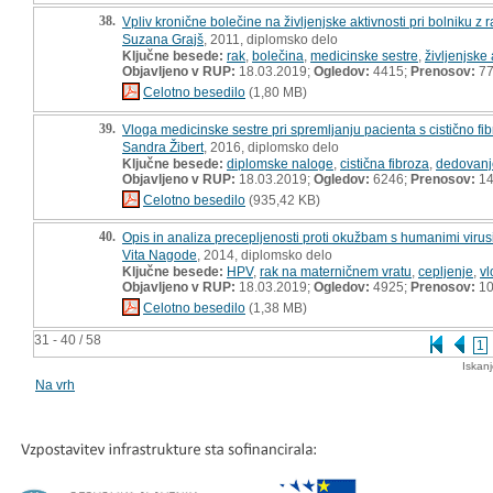
38.
Vpliv kronične bolečine na življenjske aktivnosti pri bolniku z
Suzana Grajš
, 2011, diplomsko delo
Ključne besede:
rak
,
bolečina
,
medicinske sestre
,
življenjske 
Objavljeno v RUP:
18.03.2019;
Ogledov:
4415;
Prenosov:
7
Celotno besedilo
(1,80 MB)
39.
Vloga medicinske sestre pri spremljanju pacienta s cistično fi
Sandra Žibert
, 2016, diplomsko delo
Ključne besede:
diplomske naloge
,
cistična fibroza
,
dedovanj
Objavljeno v RUP:
18.03.2019;
Ogledov:
6246;
Prenosov:
14
Celotno besedilo
(935,42 KB)
40.
Opis in analiza precepljenosti proti okužbam s humanimi virusi
Vita Nagode
, 2014, diplomsko delo
Ključne besede:
HPV
,
rak na materničnem vratu
,
cepljenje
,
vl
Objavljeno v RUP:
18.03.2019;
Ogledov:
4925;
Prenosov:
10
Celotno besedilo
(1,38 MB)
31 - 40 / 58
1
Iskan
Na vrh