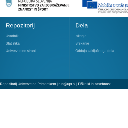
Repozitorij
Dela
Uvodnik
Iskanje
Statistika
Brskanje
Univerzitetne strani
Oddaja zaključnega dela
Repozitorij Univerze na Primorskem |
rup@upr.si
|
Piškotki in zasebnost