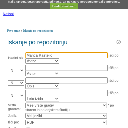
Naša spletna stran uporablja piškotke, za nekatere potrebujemo vašo privolitev.
Uredi privolitev...
Natisni
/
Prva stran
Iskanje po repozitoriju
Iskanje po repozitoriju
išči po
Iskalni niz:
išči po
išči po
išči po
Vrsta
* po
gradiva:
starem in bolonjskem študiju
Jezik:
Išči po: