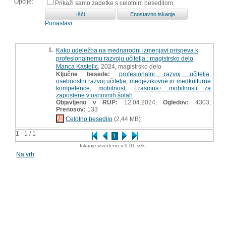
Opcije:
Prikaži samo zadetke s celotnim besedilom
Ponastavi
1.
Kako udeležba na mednarodni izmenjavi prispeva k
profesionalnemu razvoju učitelja : magistrsko delo
Manca Kastelic
, 2024, magistrsko delo
Ključne besede:
profesionalni razvoj učitelja
,
osebnostni razvoj učitelja
,
medjezikovne in medkulturne
kompetence
,
mobilnost
,
Erasmus+ mobilnosti za
zaposlene v osnovnih šolah
Objavljeno v RUP:
12.04.2024;
Ogledov:
4303;
Prenosov:
133
Celotno besedilo
(2,44 MB)
1 - 1 / 1
1
Iskanje izvedeno v 0.01 sek.
Na vrh