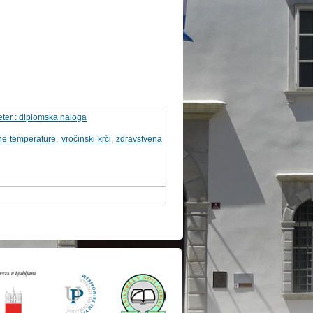
eter : diplomska naloga
ne temperature
,
vročinski krči
,
zdravstvena