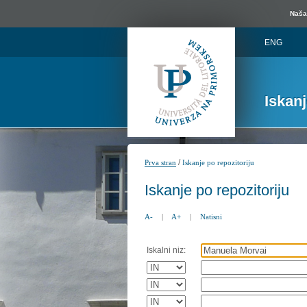
Naša 
ENG
Iskan
/
Prva stran
Iskanje po repozitoriju
Iskanje po repozitoriju
A-
|
A+
|
Natisni
Iskalni niz: