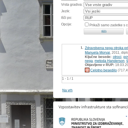
Vrsta gradiva:
Jezik:
Išči po:
Opcije:
Prikaži samo zadetke s 
1.
Zdravstvena nega otroka pri
Manuela Morvai
, 2011, dip
Ključne besede:
otroci
,
po
nega
,
metoda Handerson
,
š
Objavljeno v RUP:
18.03.2
Celotno besedilo
(717,4
1 - 1 / 1
Na vrh