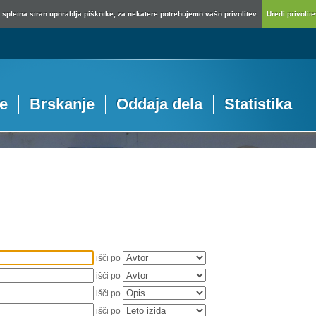
spletna stran uporablja piškotke, za nekatere potrebujemo vašo privolitev.
Uredi privolitev
je
Brskanje
Oddaja dela
Statistika
išči po
išči po
išči po
išči po