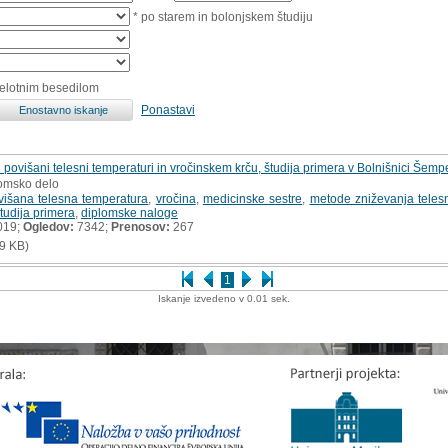
* po starem in bolonjskem študiju
celotnim besedilom
Ponastavi
 povišani telesni temperaturi in vročinskem krču, študija primera v Bolnišnici Šemp
lomsko delo
višana telesna temperatura
,
vročina
,
medicinske sestre
,
metode zniževanja teles
tudija primera
,
diplomske naloge
019;
Ogledov:
7342;
Prenosov:
267
9 KB)
1
Iskanje izvedeno v 0.01 sek.