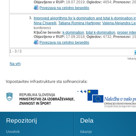
Objavljeno v RUP:
18.07.2019;
Ogledov:
4654;
Prenosov:
20
Povezava na celotno besedilo
3.
Improved algorithms for k-domination and total k-domination in
Nina Chiarelli
,
Tatiana Romina Hartinger
,
Valeria Alejandra Le
konferenci
Ključne besede:
k-domination
,
total k-domination
,
proper inte
Objavljeno v RUP:
17.09.2018;
Ogledov:
4732;
Prenosov:
15
Povezava na celotno besedilo
1 - 3 / 3
Iskan
Na vrh
Repozitorij
Dela
Uvodnik
Iskanje