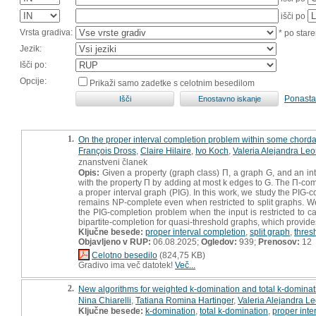
išči po
Vrsta gradiva:
* po stare
Jezik:
Išči po:
Opcije:
Prikaži samo zadetke s celotnim besedilom
Ponasta
1.
On the proper interval completion problem within some chord
François Dross
,
Claire Hilaire
,
Ivo Koch
,
Valeria Alejandra Leo
znanstveni članek
Opis:
Given a property (graph class) Π, a graph G, and an in
with the property Π by adding at most k edges to G. The Π-co
a proper interval graph (PIG). In this work, we study the PIG
remains NP-complete even when restricted to split graphs. We 
the PIG-completion problem when the input is restricted to ca
bipartite-completion for quasi-threshold graphs, which provide
Ključne besede:
proper interval completion
,
split graph
,
thres
Objavljeno v RUP:
06.08.2025;
Ogledov:
939;
Prenosov:
12
Celotno besedilo
(824,75 KB)
Gradivo ima več datotek!
Več...
2.
New algorithms for weighted k-domination and total k-dominat
Nina Chiarelli
,
Tatiana Romina Hartinger
,
Valeria Alejandra Le
Ključne besede:
k-domination
,
total k-domination
,
proper inte