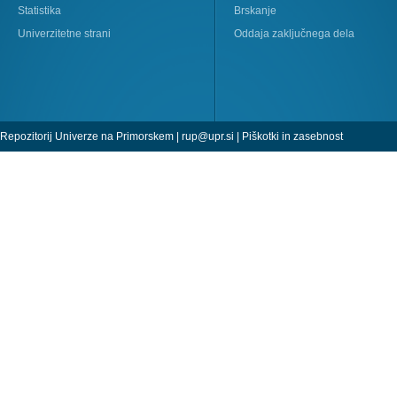
Statistika
Brskanje
Univerzitetne strani
Oddaja zaključnega dela
Repozitorij Univerze na Primorskem |
rup@upr.si
|
Piškotki in zasebnost