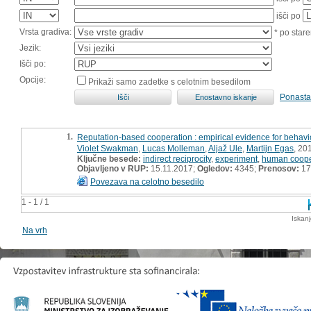
išči po
Vrsta gradiva:
* po stare
Jezik:
Išči po:
Opcije:
Prikaži samo zadetke s celotnim besedilom
Ponasta
1.
Reputation-based cooperation : empirical evidence for behavio
Violet Swakman
,
Lucas Molleman
,
Aljaž Ule
,
Martijn Egas
, 20
Ključne besede:
indirect reciprocity
,
experiment
,
human coope
Objavljeno v RUP:
15.11.2017;
Ogledov:
4345;
Prenosov:
17
Povezava na celotno besedilo
1 - 1 / 1
Iskan
Na vrh