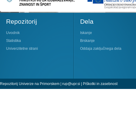
Repozitorij
Dela
Uvodnik
Iskanje
Statistika
Brskanje
Univerzitetne strani
Oddaja zaključnega dela
Repozitorij Univerze na Primorskem |
rup@upr.si
|
Piškotki in zasebnost